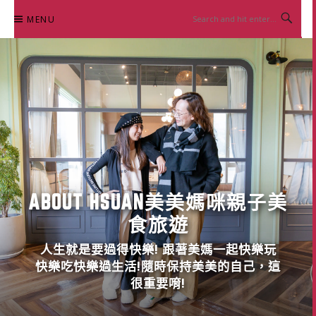
Skip
MENU
to
content
ABOUT HSUAN美美媽咪親子美
食旅遊
人生就是要過得快樂! 跟著美媽一起快樂玩
快樂吃快樂過生活!隨時保持美美的自己，這
很重要唷!