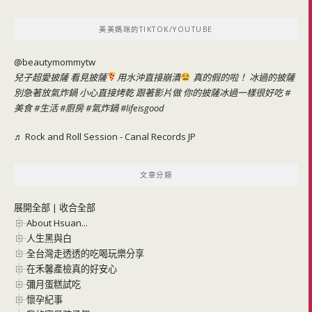
關
鍵
美美媽咪的TIKTOK/YOUTUBE
字:
@beautymommytw
兒子超愛披薩 看見披薩
用水沖直接崩潰
真的假的啦！ 冰過的披薩
別急著放氣炸鍋 小心直接烤乾 跟著影片做 你的披薩冰過一樣很好吃
#
美食
#生活
#廚房
#氣炸鍋
#lifeisgood
♬ Rock and Roll Session - Canal Records JP
文章分類
展開全部
|
收合全部
About Hsuan...
人生黑與白
全台灣走透透的吃喝玩樂分享
在禾馨產檢真的好安心
彌月蛋糕試吃
懷孕紀事