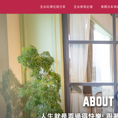
Skip
全台玩樂住宿分享
全台美食記錄
美媽日本旅
to
content
ABO
人生就是要過得快樂! 