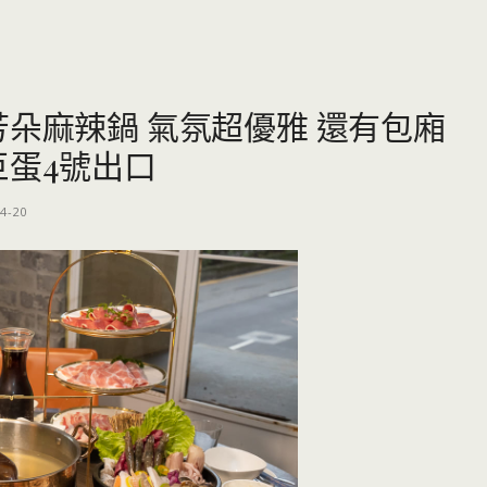
芳朵麻辣鍋 氣氛超優雅 還有包廂
巨蛋4號出口
4-20