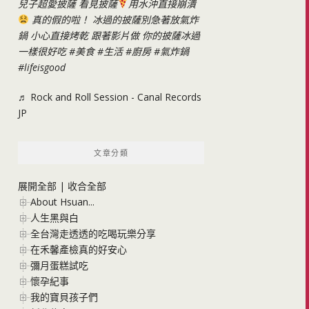
兒子超愛披薩 看見披薩
用水沖直接崩潰
真的假的啦！ 冰過的披薩別急著放氣炸
鍋 小心直接烤乾 跟著影片做 你的披薩冰過
一樣很好吃
#美食
#生活
#廚房
#氣炸鍋
#lifeisgood
♬ Rock and Roll Session - Canal Records
JP
文章分類
展開全部
|
收合全部
About Hsuan...
人生黑與白
全台灣走透透的吃喝玩樂分享
在禾馨產檢真的好安心
彌月蛋糕試吃
懷孕紀事
我的寶貝孩子們