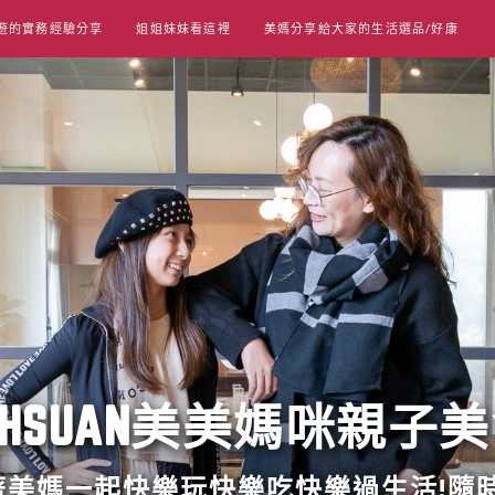
遊的實務經驗分享
姐姐妹妹看這裡
美媽分享給大家的生活選品/好康
UT HSUAN美美媽咪親子
跟著美媽一起快樂玩快樂吃快樂過生活!隨