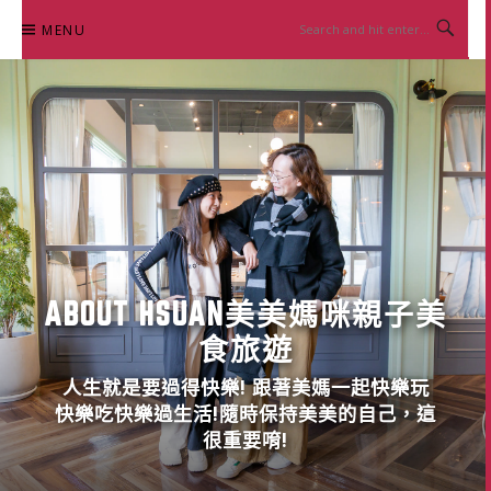
Skip
MENU
to
content
ABOUT HSUAN美美媽咪親子美
食旅遊
人生就是要過得快樂! 跟著美媽一起快樂玩
快樂吃快樂過生活!隨時保持美美的自己，這
很重要唷!