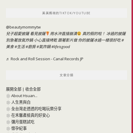
關
鍵
美美媽咪的TIKTOK/YOUTUBE
字:
@beautymommytw
兒子超愛披薩 看見披薩
用水沖直接崩潰
真的假的啦！ 冰過的披薩
別急著放氣炸鍋 小心直接烤乾 跟著影片做 你的披薩冰過一樣很好吃
#
美食
#生活
#廚房
#氣炸鍋
#lifeisgood
♬ Rock and Roll Session - Canal Records JP
文章分類
展開全部
|
收合全部
About Hsuan...
人生黑與白
全台灣走透透的吃喝玩樂分享
在禾馨產檢真的好安心
彌月蛋糕試吃
懷孕紀事