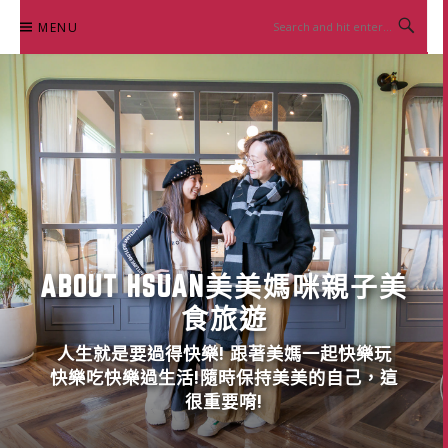
Skip
MENU
to
content
ABOUT HSUAN美美媽咪親子美
食旅遊
人生就是要過得快樂! 跟著美媽一起快樂玩
快樂吃快樂過生活!隨時保持美美的自己，這
很重要唷!