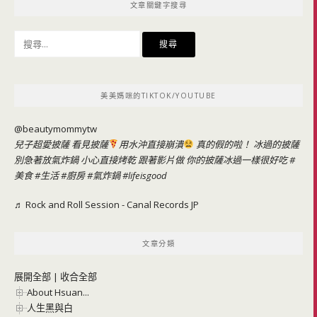
文章關鍵字搜尋
搜
尋
關
鍵
美美媽咪的TIKTOK/YOUTUBE
字:
@beautymommytw
兒子超愛披薩 看見披薩
用水沖直接崩潰
真的假的啦！ 冰過的披薩
別急著放氣炸鍋 小心直接烤乾 跟著影片做 你的披薩冰過一樣很好吃
#
美食
#生活
#廚房
#氣炸鍋
#lifeisgood
♬ Rock and Roll Session - Canal Records JP
文章分類
展開全部
|
收合全部
About Hsuan...
人生黑與白