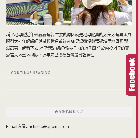
埔里地母廟近年來赫赫有名 主要的原因就是地母廟真的太美太有異國風
吸引大批年輕網紅與攝影愛好者前來 如果您還沒參拜過埔里地母廟 那
就跟著一起看下去 埔里景點 網紅都來打卡的地母廟 位於南投埔里的寶
湖宮天地堂地母廟，近年來已成為台灣最具話題性…
CONTINUE READING
合作邀稿聯繫方式
E-mail信箱:
anchi.tsu@appimc.com