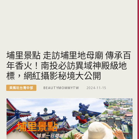
埔里景點 走訪埔里地母廟 傳承百
年香火！南投必訪異域神殿級地
標，網紅攝影秘境大公開
美媽玩台灣中部
BEAUTYMOMMYTW
2024-11-15