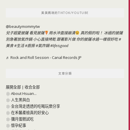
關
鍵
美美媽咪的TIKTOK/YOUTUBE
字:
@beautymommytw
兒子超愛披薩 看見披薩
用水沖直接崩潰
真的假的啦！ 冰過的披薩
別急著放氣炸鍋 小心直接烤乾 跟著影片做 你的披薩冰過一樣很好吃
#
美食
#生活
#廚房
#氣炸鍋
#lifeisgood
♬ Rock and Roll Session - Canal Records JP
文章分類
展開全部
|
收合全部
About Hsuan...
人生黑與白
全台灣走透透的吃喝玩樂分享
在禾馨產檢真的好安心
彌月蛋糕試吃
懷孕紀事