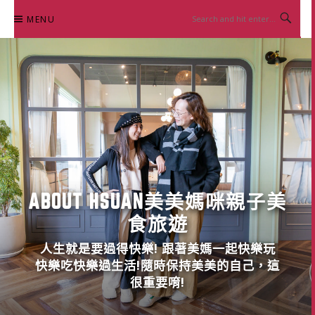
Skip
MENU
to
content
ABOUT HSUAN美美媽咪親子美
食旅遊
人生就是要過得快樂! 跟著美媽一起快樂玩
快樂吃快樂過生活!隨時保持美美的自己，這
很重要唷!