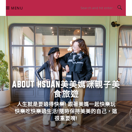
Skip
MENU
to
content
ABOUT HSUAN美美媽咪親子美
食旅遊
人生就是要過得快樂! 跟著美媽一起快樂玩
快樂吃快樂過生活!隨時保持美美的自己，這
很重要唷!