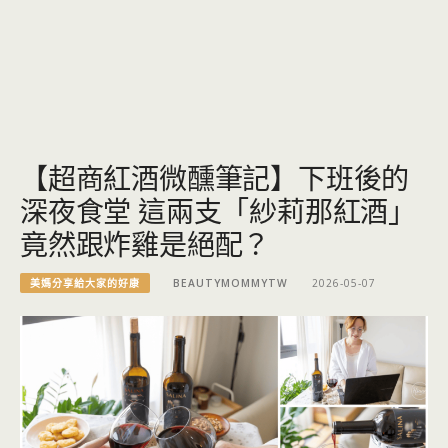
【超商紅酒微醺筆記】下班後的
深夜食堂 這兩支「紗莉那紅酒」
竟然跟炸雞是絕配？
美媽分享給大家的好康
BEAUTYMOMMYTW
2026-05-07