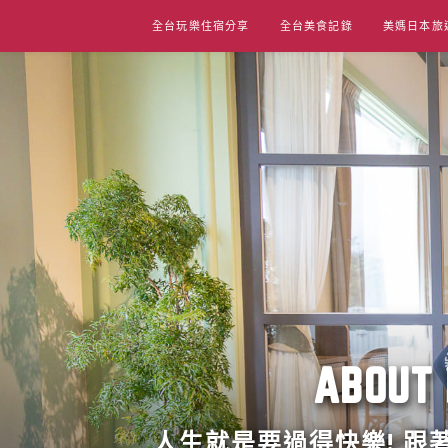
Skip
全台玩樂住宿分享
全台美食記錄
美媽日本旅
to
content
ABO
人生就是要過得快樂! 