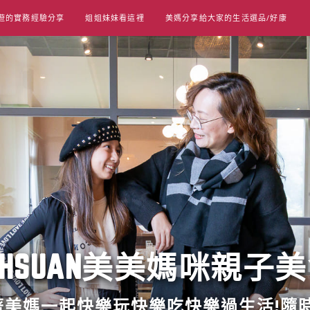
遊的實務經驗分享
姐姐妹妹看這裡
美媽分享給大家的生活選品/好康
UT HSUAN美美媽咪親子
跟著美媽一起快樂玩快樂吃快樂過生活!隨