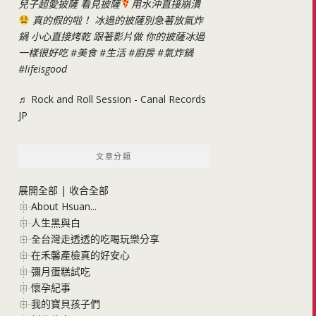
兒子超愛披薩 看見披薩
用水沖直接崩潰
真的假的啦！ 冰過的披薩別急著放氣炸
鍋 小心直接烤乾 跟著影片做 你的披薩冰過
一樣很好吃
#美食
#生活
#廚房
#氣炸鍋
#lifeisgood
♬ Rock and Roll Session - Canal Records
JP
文章分類
展開全部
|
收合全部
About Hsuan...
人生黑與白
全台灣走透透的吃喝玩樂分享
在禾馨產檢真的好安心
彌月蛋糕試吃
懷孕紀事
我的寶貝孩子們