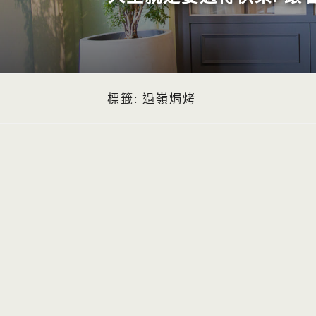
標籤:
過嶺焗烤