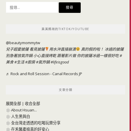
搜
尋
關
鍵
美美媽咪的TIKTOK/YOUTUBE
字:
@beautymommytw
兒子超愛披薩 看見披薩
用水沖直接崩潰
真的假的啦！ 冰過的披薩
別急著放氣炸鍋 小心直接烤乾 跟著影片做 你的披薩冰過一樣很好吃
#
美食
#生活
#廚房
#氣炸鍋
#lifeisgood
♬ Rock and Roll Session - Canal Records JP
文章分類
展開全部
|
收合全部
About Hsuan...
人生黑與白
全台灣走透透的吃喝玩樂分享
在禾馨產檢真的好安心