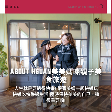
Skip
MENU
to
content
ABOUT HSUAN美美媽咪親子美
食旅遊
人生就是要過得快樂! 跟著美媽一起快樂玩
快樂吃快樂過生活!隨時保持美美的自己，這
很重要唷!