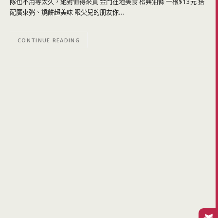
隊也不用等太久，絕對值得來買 金門在地美食 松興油條 一根$13元 搭
配廣東粥、燒餅超美味 眼尖兒的朋友你…
CONTINUE READING