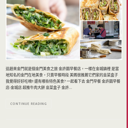
這趟來金門就是個金門美食之旅 金許園早餐店，一樣在金城鎮裡 是當
地知名的金門在地美食，只賣早餐時段 美媽很推薦它們家的韭菜盒子
我覺得好好吃唷!! 還有哪些特色美食? 一起看下去 金門早餐 金許園早餐
店-金城店 超推牛肉大餅 韭菜盒子 金許…
CONTINUE READING