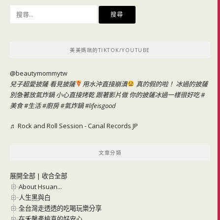
搜
尋
關
鍵
美美媽咪的TIKTOK/YOUTUBE
字:
@beautymommytw
兒子超愛披薩 看見披薩
用水沖直接崩潰
真的假的啦！ 冰過的披薩
別急著放氣炸鍋 小心直接烤乾 跟著影片做 你的披薩冰過一樣很好吃
#
美食
#生活
#廚房
#氣炸鍋
#lifeisgood
♬ Rock and Roll Session - Canal Records JP
文章分類
展開全部
|
收合全部
About Hsuan...
人生黑與白
全台灣走透透的吃喝玩樂分享
在禾馨產檢真的好安心