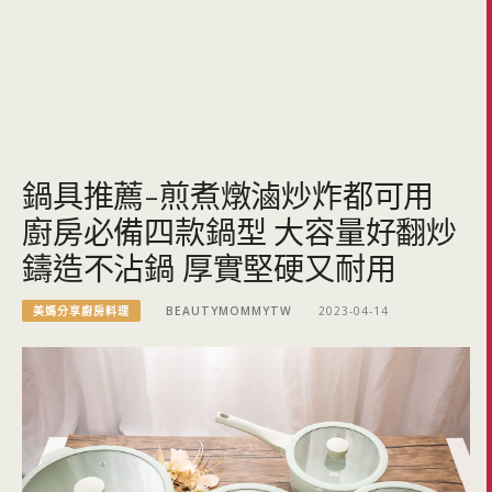
鍋具推薦-煎煮燉滷炒炸都可用
廚房必備四款鍋型 大容量好翻炒
鑄造不沾鍋 厚實堅硬又耐用
美媽分享廚房料理
BEAUTYMOMMYTW
2023-04-14