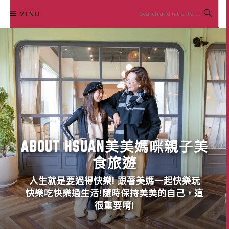
Skip
MENU
to
content
ABOUT HSUAN美美媽咪親子美
食旅遊
人生就是要過得快樂! 跟著美媽一起快樂玩
快樂吃快樂過生活!隨時保持美美的自己，這
很重要唷!