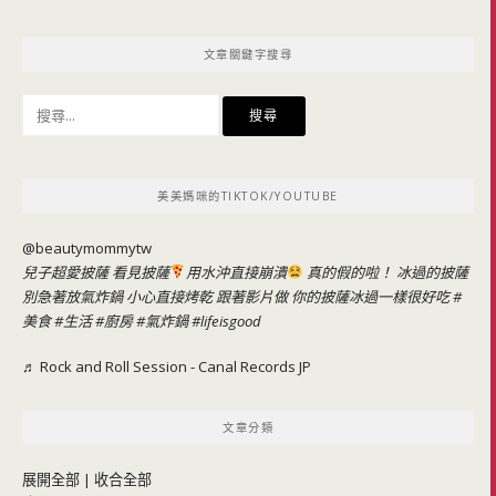
文章關鍵字搜尋
搜
尋
關
鍵
美美媽咪的TIKTOK/YOUTUBE
字:
@beautymommytw
兒子超愛披薩 看見披薩
用水沖直接崩潰
真的假的啦！ 冰過的披薩
別急著放氣炸鍋 小心直接烤乾 跟著影片做 你的披薩冰過一樣很好吃
#
美食
#生活
#廚房
#氣炸鍋
#lifeisgood
♬ Rock and Roll Session - Canal Records JP
文章分類
展開全部
|
收合全部