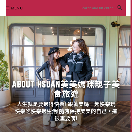
Skip
MENU
to
content
ABOUT HSUAN美美媽咪親子美
食旅遊
人生就是要過得快樂! 跟著美媽一起快樂玩
快樂吃快樂過生活!隨時保持美美的自己，這
很重要唷!