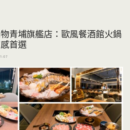
鍋物青埔旗艦店：歐風餐酒館火鍋
質感首選
1-07