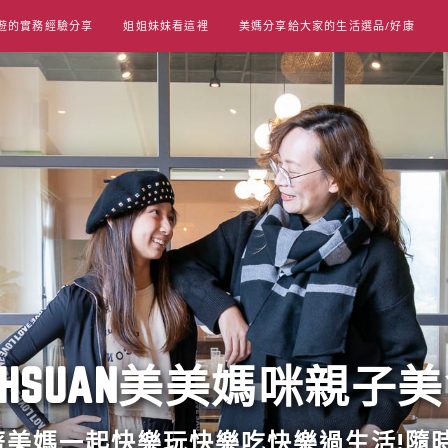
遊的實務經驗分享
姐姐妹妹看這裡
美媽分享給大家的生活選品/好康
UT HSUAN美美媽咪親子
跟著美媽一起快樂玩快樂吃快樂過生活!隨