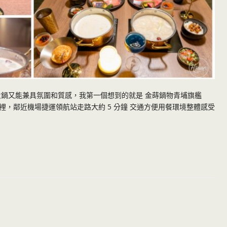
火鍋又能兼具氛圍和質感，我第一個想到的就是 金蒔鍋物青埔旗艦
區 裡，鄰近機場捷運領航站走路大約 5 分鐘 交通方便用餐環境整體感受