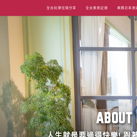
Skip
全台玩樂住宿分享
全台美食記錄
美媽日本旅
to
content
ABO
人生就是要過得快樂! 