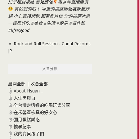
兒子超愛披薩 看見披薩
用水沖直接崩潰
真的假的啦！ 冰過的披薩別急著放氣炸
鍋 小心直接烤乾 跟著影片做 你的披薩冰過
一樣很好吃
#美食
#生活
#廚房
#氣炸鍋
#lifeisgood
♬ Rock and Roll Session - Canal Records
JP
文章分類
展開全部
|
收合全部
About Hsuan...
人生黑與白
全台灣走透透的吃喝玩樂分享
在禾馨產檢真的好安心
彌月蛋糕試吃
懷孕紀事
我的寶貝孩子們