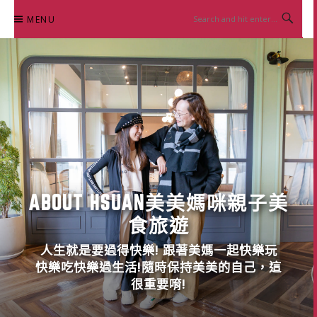
Skip
MENU
to
content
ABOUT HSUAN美美媽咪親子美
食旅遊
人生就是要過得快樂! 跟著美媽一起快樂玩
快樂吃快樂過生活!隨時保持美美的自己，這
很重要唷!