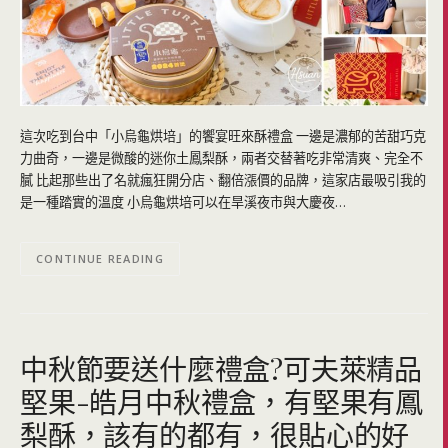
這次吃到台中「小烏龜烘培」的饗宴旺來酥禮盒 一邊是濃郁的苦甜巧克
力曲奇，一邊是微酸的迷你土鳳梨酥，兩者交替著吃非常清爽、完全不
膩 比起那些出了名就瘋狂開分店、翻倍漲價的品牌，這家店最吸引我的
是一種踏實的溫度 小烏龜烘培可以在旱溪夜市與大慶夜…
CONTINUE READING
中秋節要送什麼禮盒?可夫萊精品
堅果-皓月中秋禮盒，有堅果有鳳
梨酥，該有的都有，很貼心的好