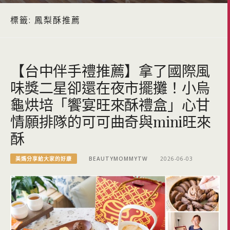
標籤:
鳳梨酥推薦
【台中伴手禮推薦】拿了國際風
味獎二星卻還在夜市擺攤！小烏
龜烘培「饗宴旺來酥禮盒」心甘
情願排隊的可可曲奇與mini旺來
酥
美媽分享給大家的好康
BEAUTYMOMMYTW
2026-06-03