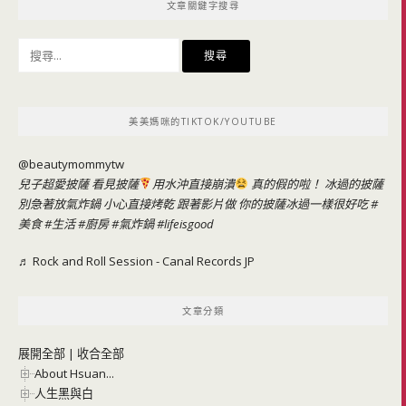
文章關鍵字搜尋
搜
尋
關
鍵
美美媽咪的TIKTOK/YOUTUBE
字:
@beautymommytw
兒子超愛披薩 看見披薩
用水沖直接崩潰
真的假的啦！ 冰過的披薩
別急著放氣炸鍋 小心直接烤乾 跟著影片做 你的披薩冰過一樣很好吃
#
美食
#生活
#廚房
#氣炸鍋
#lifeisgood
♬ Rock and Roll Session - Canal Records JP
文章分類
展開全部
|
收合全部
About Hsuan...
人生黑與白