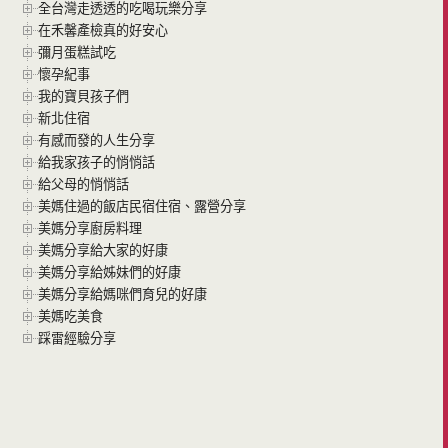
全台灣走透透的吃喝玩樂分享
在禾馨產檢真的好安心
彌月蛋糕試吃
懷孕紀事
我的寶貝孩子們
新北住宿
有感而發的人生分享
給我家孩子的悄悄話
給父母的悄悄話
美媽住過的飯店民宿住宿、露營分享
美媽分享廚房料理
美媽分享給大家的好康
美媽分享給姊妹們的好康
美媽分享給媽咪們育兒的好康
美媽吃美食
踩雷經驗分享