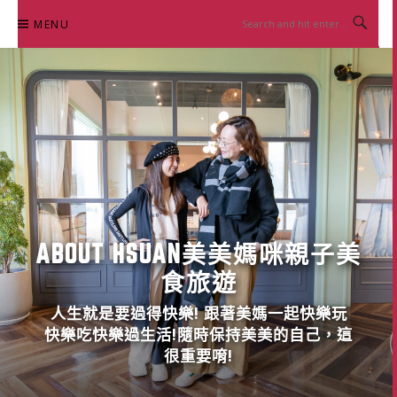
Skip
MENU
to
content
ABOUT HSUAN美美媽咪親子美
食旅遊
人生就是要過得快樂! 跟著美媽一起快樂玩
快樂吃快樂過生活!隨時保持美美的自己，這
很重要唷!