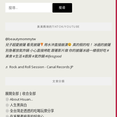
搜
尋
關
鍵
美美媽咪的TIKTOK/YOUTUBE
字:
@beautymommytw
兒子超愛披薩 看見披薩
用水沖直接崩潰
真的假的啦！ 冰過的披薩
別急著放氣炸鍋 小心直接烤乾 跟著影片做 你的披薩冰過一樣很好吃
#
美食
#生活
#廚房
#氣炸鍋
#lifeisgood
♬ Rock and Roll Session - Canal Records JP
文章分類
展開全部
|
收合全部
About Hsuan...
人生黑與白
全台灣走透透的吃喝玩樂分享
在禾馨產檢真的好安心