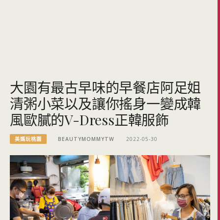
大園有最古早味的早餐店阿足姐
清粥小菜以及讓你搖身一變成韓
風歐膩的V-Dress正韓服飾
美媽玩桃園
BEAUTYMOMMYTW
2022-05-30