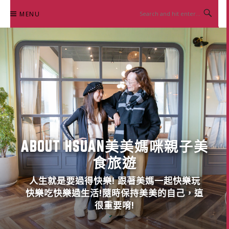
Skip
MENU
to
content
ABOUT HSUAN美美媽咪親子美
食旅遊
人生就是要過得快樂! 跟著美媽一起快樂玩
快樂吃快樂過生活!隨時保持美美的自己，這
很重要唷!