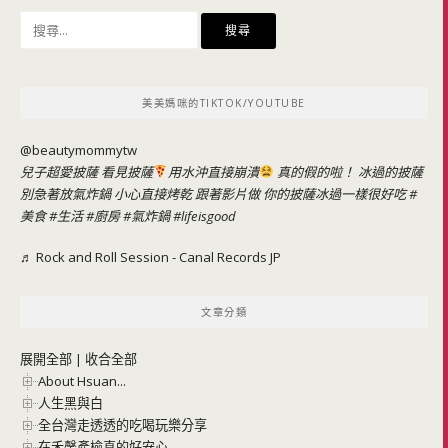
搜
尋
關
鍵
美美媽咪的TIKTOK/YOUTUBE
字:
@beautymommytw
兒子超愛披薩 看見披薩
用水沖直接崩潰
真的假的啦！ 冰過的披薩
別急著放氣炸鍋 小心直接烤乾 跟著影片做 你的披薩冰過一樣很好吃
#
美食
#生活
#廚房
#氣炸鍋
#lifeisgood
♬ Rock and Roll Session - Canal Records JP
文章分類
展開全部
|
收合全部
About Hsuan...
人生黑與白
全台灣走透透的吃喝玩樂分享
在禾馨產檢真的好安心