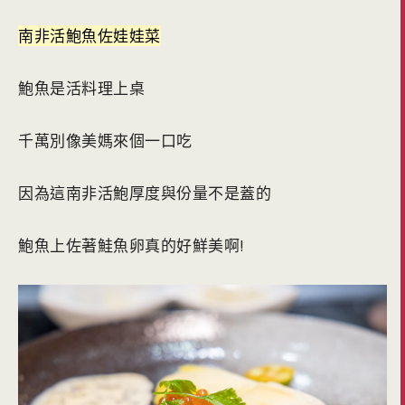
南非活鮑魚佐娃娃菜
鮑魚是活料理上桌
千萬別像美媽來個一口吃
因為這南非活鮑厚度與份量不是蓋的
鮑魚上佐著鮭魚卵真的好鮮美啊!