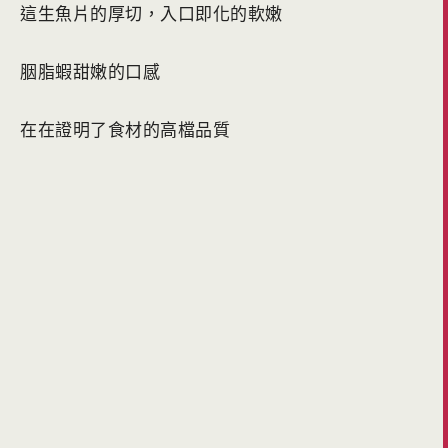
這生魚片的厚切，入口即化的軟嫩
胭脂蝦甜嫩的口感
在在證明了食材的高檔品質