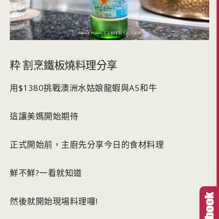
粋 割烹鐵板燒料理分享
用$1380挑戰澳洲水姑娘龍蝦與A5和牛
這讓美媽開始期待
正式開始前，主廚先分享今日的食材料理
鮮不鮮?一看就知道
然後就開始現場料理囉!