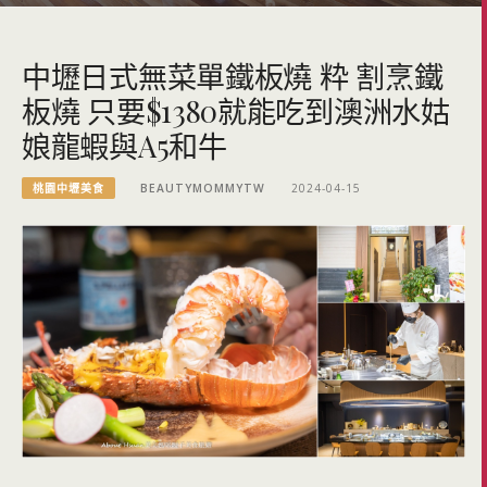
中壢日式無菜單鐵板燒 粋 割烹鐵
板燒 只要$1380就能吃到澳洲水姑
娘龍蝦與A5和牛
桃園中壢美食
BEAUTYMOMMYTW
2024-04-15