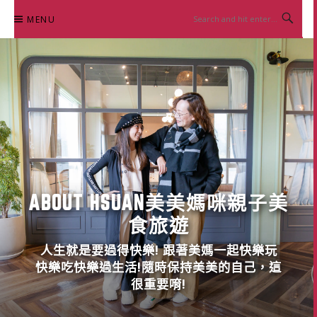
Skip
MENU
to
content
ABOUT HSUAN美美媽咪親子美
食旅遊
人生就是要過得快樂! 跟著美媽一起快樂玩
快樂吃快樂過生活!隨時保持美美的自己，這
很重要唷!