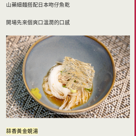
山藥細麵搭配日本吻仔魚乾
開場先來個爽口溫潤的口感
蒜香黃金蜆湯