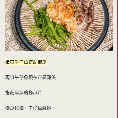
嫩煎午仔魚搭配櫛瓜
現流午仔魚現在正是甜美
搭配厚厚的櫛瓜片
櫛瓜甜潤，午仔魚鮮嫩