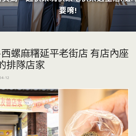
要唷!
i-西螺麻糬延平老街店 有店內座
的排隊店家
04-12