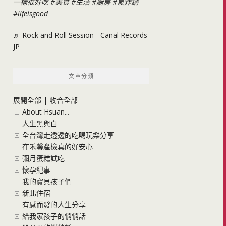
一樣很好吃
#美食
#生活
#廚房
#氣炸鍋
#lifeisgood
♬ Rock and Roll Session - Canal Records
JP
文章分類
展開全部
|
收合全部
About Hsuan...
人生黑與白
全台灣走透透的吃喝玩樂分享
在禾馨產檢真的好安心
彌月蛋糕試吃
懷孕紀事
我的寶貝孩子們
新北住宿
有感而發的人生分享
給我家孩子的悄悄話