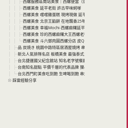
西螺服務區南站美食｜西螺便當（垂降運將便當南下）必吃
西螺美食 延平老街 許古早味蚵嗲
西螺美食 嚐嚐雞蛋糕 現烤現做 延平老街超人氣甜點 可愛
西螺美食 北京王餡餅 在地飄香25年 雲林百大美食網路票選
西螺美食 幸福Mochi-西螺麻糬延平老街店 有店內座位可
西螺美食 珍的西螺麻糬大王西螺老街店 天氣熱來吃滿滿餡
西螺美食 斗六鄧肉圓西螺分店 皮Q肉扎實好吃 西螺福興宮
品 炭焼き 桃園中路特區居酒屋燒烤 串燒平價美味 假日還有現
新北人氣排隊名店 板橋美食 最強泰式火鍋 追樂秘式泰鍋物
台北捷運國父紀念館站 知名老字號餐廳 星辰牛排 來吃米其林設備
台南知名甜點 平價千層的代表品牌 狸小路冰冰千層蛋糕 今年
台北西門町美食吃到飽 生啤喝到飽 串燒殿西門 空間寬敞 菜色
踩雷經驗分享