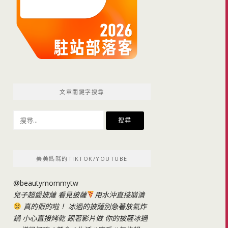
文章關鍵字搜尋
搜
尋
關
鍵
美美媽咪的TIKTOK/YOUTUBE
字:
@beautymommytw
兒子超愛披薩 看見披薩
用水沖直接崩潰
真的假的啦！ 冰過的披薩別急著放氣炸
鍋 小心直接烤乾 跟著影片做 你的披薩冰過