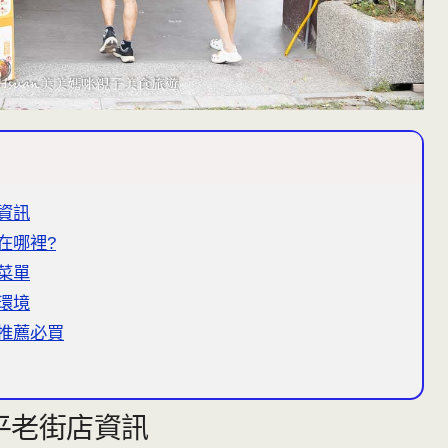
店資訊
在哪裡?
店菜單
店環境
店推薦必買
延平老街店資訊