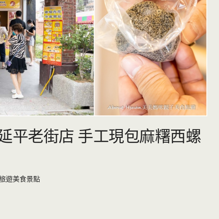
麻糬延平老街店 手工現包麻糬西螺
旅遊美食景點