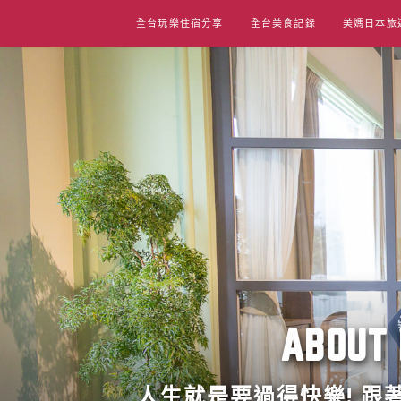
Skip
全台玩樂住宿分享
全台美食記錄
美媽日本旅
to
content
ABO
人生就是要過得快樂! 