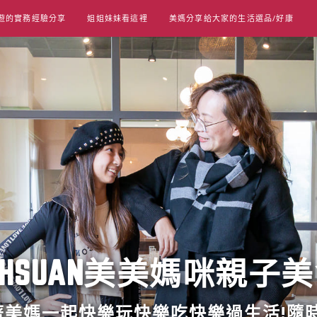
遊的實務經驗分享
姐姐妹妹看這裡
美媽分享給大家的生活選品/好康
UT HSUAN美美媽咪親子
跟著美媽一起快樂玩快樂吃快樂過生活!隨