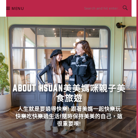
Skip
MENU
to
content
ABOUT HSUAN美美媽咪親子美
食旅遊
人生就是要過得快樂! 跟著美媽一起快樂玩
快樂吃快樂過生活!隨時保持美美的自己，這
很重要唷!