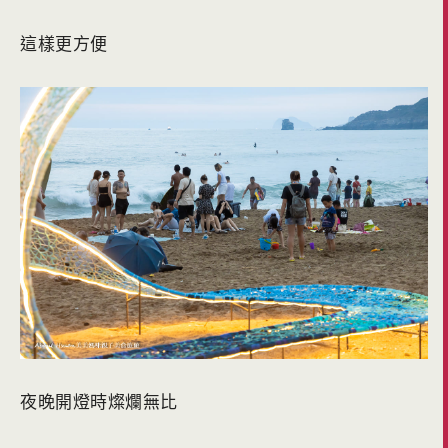
這樣更方便
夜晚開燈時燦爛無比