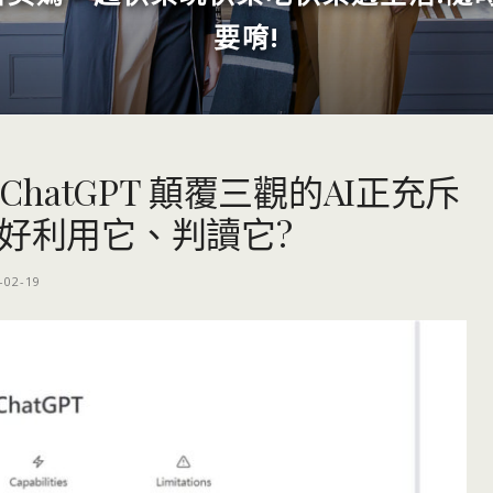
要唷!
ChatGPT 顛覆三觀的AI正充斥
好利用它、判讀它?
-02-19