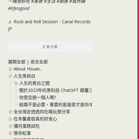
一樣很好吃
#美食
#生活
#廚房
#氣炸鍋
#lifeisgood
♬ Rock and Roll Session - Canal Records
JP
文章分類
展開全部
|
收合全部
About Hsuan...
人生黑與白
人生的黑白之間
關於2023年的黑科技 ChatGPT 顛覆三觀的AI正充斥在你我
你思念過一個人嗎?
結婚不是必要，重要的是甚麼才是你/妳會快樂的選擇
全台灣走透透的吃喝玩樂分享
在禾馨產檢真的好安心
彌月蛋糕試吃
懷孕紀事