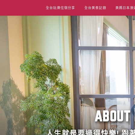
Skip
全台玩樂住宿分享
全台美食記錄
美媽日本旅
to
content
ABO
人生就是要過得快樂! 