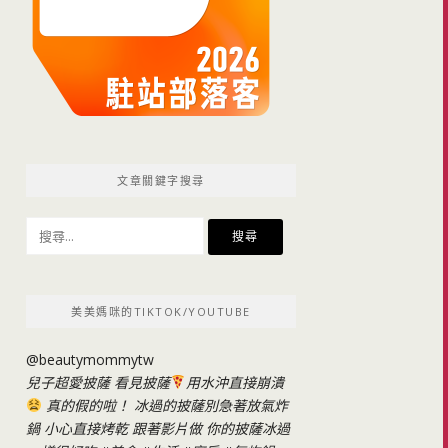
文章關鍵字搜尋
搜
尋
關
鍵
美美媽咪的TIKTOK/YOUTUBE
字:
@beautymommytw
兒子超愛披薩 看見披薩
用水沖直接崩潰
真的假的啦！ 冰過的披薩別急著放氣炸
鍋 小心直接烤乾 跟著影片做 你的披薩冰過