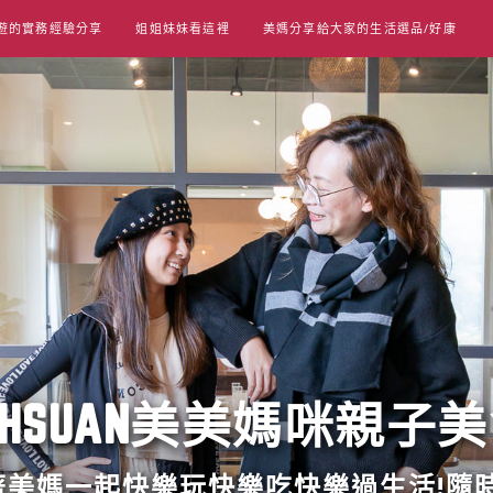
遊的實務經驗分享
姐姐妹妹看這裡
美媽分享給大家的生活選品/好康
UT HSUAN美美媽咪親子
跟著美媽一起快樂玩快樂吃快樂過生活!隨