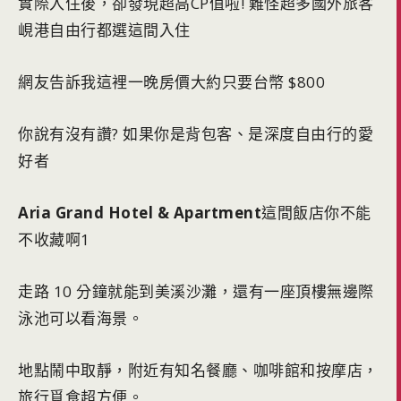
實際入住後，卻發現超高CP值啦! 難怪超多國外旅客
峴港自由行都選這間入住
網友告訴我這裡一晚房價大約只要台幣 $800
你說有沒有讚? 如果你是背包客、是深度自由行的愛
好者
Aria Grand Hotel & Apartment
這間飯店你不能
不收藏啊1
走路 10 分鐘就能到美溪沙灘，還有一座頂樓無邊際
泳池可以看海景。
地點鬧中取靜，附近有知名餐廳、咖啡館和按摩店，
旅行覓食超方便。