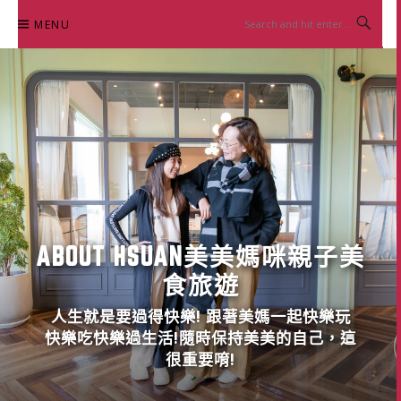
Skip
MENU
to
content
ABOUT HSUAN美美媽咪親子美
食旅遊
人生就是要過得快樂! 跟著美媽一起快樂玩
快樂吃快樂過生活!隨時保持美美的自己，這
很重要唷!