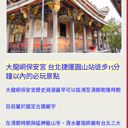
大龍峒保安宮 台北捷運圓山站徒步15分
鐘以內的必玩景點
大龍峒保安宮歷史淵源最早可以追溯至清朝乾隆時期
目前屬於國定古蹟廟宇
在清朝時期與艋舺龍山寺、清水巖祖師廟有台北三大