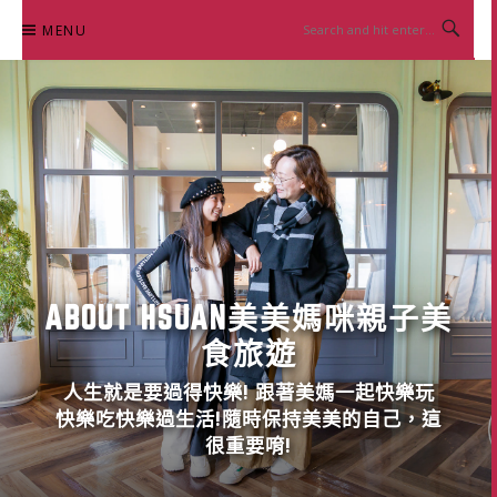
Skip
MENU
to
content
ABOUT HSUAN美美媽咪親子美
食旅遊
人生就是要過得快樂! 跟著美媽一起快樂玩
快樂吃快樂過生活!隨時保持美美的自己，這
很重要唷!