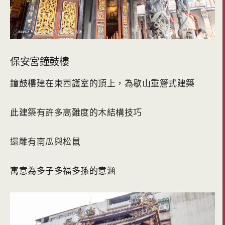
保安宮鐘鼓樓
鐘鼓樓建在東西護室的頂上，為歇山重簷式建築
此建築有許多高難度的木結構技巧
還雕有南瓜與松鼠
寓意為多子多福多孫的意涵