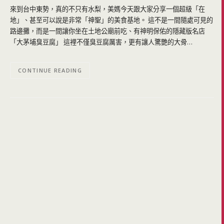
來到台中東勢，真的不只有水梨，美媽今天跟大家分享一個超級「在
地」、甚至可以說是非常「神聖」的美食基地。 這不是一間隨處可見的
路邊攤，而是一間讓你坐在土地公廟前吃、有神明保佑的隱藏版名店
「大茅埔臭豆腐」 這裡不僅臭豆腐厲害，更有讓人驚艷的大骨…
CONTINUE READING