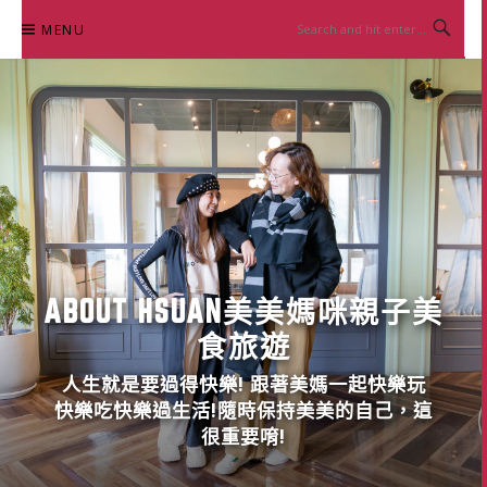
Skip
MENU
to
content
ABOUT HSUAN美美媽咪親子美
食旅遊
人生就是要過得快樂! 跟著美媽一起快樂玩
快樂吃快樂過生活!隨時保持美美的自己，這
很重要唷!