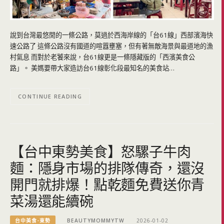
說到台灣最悠閒的一條公路，莫過於西海岸線的「台61線」西部濱海快
速公路了 這條公路沒有國道的喧囂壅塞，但有著無敵海景與最道地的漁
村氣息 而對於老饕來說，台61線更是一條隱藏版的「西濱美食公
路」。 美媽要帶大家造訪台61線彰化段最知名的美食站…
CONTINUE READING
【台中東勢美食】怒騾子牛肉
麵：隱身市場的排隊傳奇，還沒
開門就排爆！點乾麵免費送你青
菜湯還能續碗
台中美食-東勢
BEAUTYMOMMYTW
2026-01-02