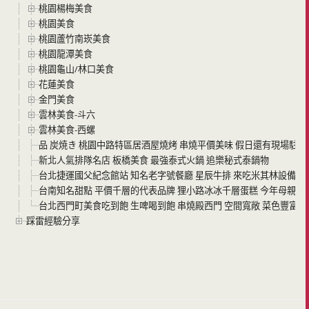
桃園楊梅美食
桃園美食
桃園蘆竹南崁美食
桃園龍潭美食
桃園龜山/林口美食
花蓮美食
金門美食
雲林美食-斗六
雲林美食-西螺
品 炭焼き 桃園中路特區居酒屋燒烤 串燒平價美味 假日還有現場駐唱
新北人氣排隊名店 板橋美食 最強泰式火鍋 追樂秘式泰鍋物
台北捷運國父紀念館站 知名老字號餐廳 星辰牛排 來吃米其林設備等級的
台南知名甜點 平價千層的代表品牌 狸小路冰冰千層蛋糕 今年母親節
台北西門町美食吃到飽 生啤喝到飽 串燒殿西門 空間寬敞 菜色豐富 
踩雷經驗分享