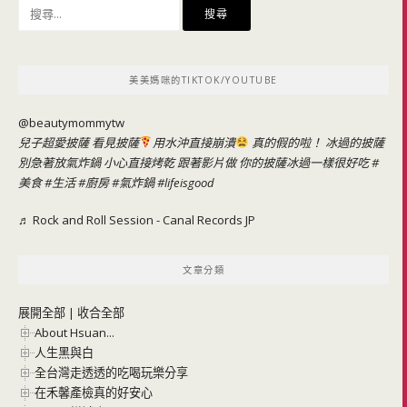
搜
尋
關
鍵
美美媽咪的TIKTOK/YOUTUBE
字:
@beautymommytw
兒子超愛披薩 看見披薩
用水沖直接崩潰
真的假的啦！ 冰過的披薩
別急著放氣炸鍋 小心直接烤乾 跟著影片做 你的披薩冰過一樣很好吃
#
美食
#生活
#廚房
#氣炸鍋
#lifeisgood
♬ Rock and Roll Session - Canal Records JP
文章分類
展開全部
|
收合全部
About Hsuan...
人生黑與白
全台灣走透透的吃喝玩樂分享
在禾馨產檢真的好安心