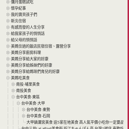
彌月蛋糕試吃
懷孕紀事
我的寶貝孩子們
新北住宿
有感而發的人生分享
給我家孩子的悄悄話
給父母的悄悄話
美媽住過的飯店民宿住宿、露營分享
美媽分享廚房料理
美媽分享給大家的好康
美媽分享給姊妹們的好康
美媽分享給媽咪們育兒的好康
美媽吃美食
南投-埔里美食
南投美食
台中美食-東區
台中美食-大甲
台中美食-東勢
台中美食-石岡
大甲鎮瀾宮美食 這5家在地美食 高人氣平價小吃你一定要品嘗
台中三井LaLaPort美食街 近江ちゃんぽん亭 台灣1號店 喜歡吃