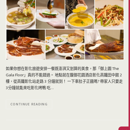
如果你想在彰化旅遊安排一餐既澎湃又划算的美食，那「御上園 The
Gala Floor」真的不能錯過。 地點就在馥御花園酒店彰化高鐵田中館 2
樓，從高鐵彰化站走路 3 分鐘就到！ 一下車肚子正餓嗎? 帶家人只要走
3分鐘就能來吃彰化烤鴨 吃…
CONTINUE READING