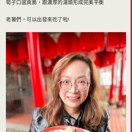
筍子口感爽脆，跟濃厚的湯頭形成完美平衡
老饕們，可以出發來吃了啦!