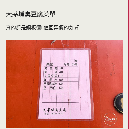
大茅埔臭豆腐菜單
真的都是銅板價! 值回票價的划算