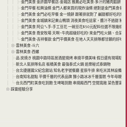
金門美食 金許園早餐店-金城店 推薦必吃美食-多汁的豬肉餡餅 
金門早餐 松興油條 金門人都來買的現炸油條 絕對是金門美食名
金門美食 金門必吃早餐 金一燒餅 跟著排就對了 鹹甜都好吃的燒
金門美食 金城鎮宋記東山鴨頭 消夜美食吃這家，醬汁不過甜 豬
金門美食 阿公ㄟ手-手工豆花 一碗豆花$50元配料任選不限幾樣
金門美食 喬安牧場 天啊~牛肉超級好吃的! 來金門吃火鍋、合菜
金門美食-吉祥餐飲 金門平價美食 在地人天天排隊都甘願的好味道
雲林美食-斗六
雲林美食-西螺
品 炭焼き 桃園中路特區居酒屋燒烤 串燒平價美味 假日還有現場駐唱
新北人氣排隊名店 板橋美食 最強泰式火鍋 追樂秘式泰鍋物
台北捷運國父紀念館站 知名老字號餐廳 星辰牛排 來吃米其林設備等級的
台南知名甜點 平價千層的代表品牌 狸小路冰冰千層蛋糕 今年母親節
台北西門町美食吃到飽 生啤喝到飽 串燒殿西門 空間寬敞 菜色豐富 
踩雷經驗分享