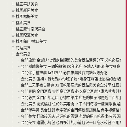
桃園平鎮美食
桃園新屋美食
桃園楊梅美食
桃園美食
桃園蘆竹南崁美食
桃園龍潭美食
桃園龜山/林口美食
花蓮美食
金門美食
金門旅遊 金城鎮12個走路順遊的美食景點通通分享 必吃必玩大推
金門烈嶼鄉美食 三閤院餐館 30年老店 在地人都吃的美食餐廳 價
金門伴手禮推薦 聖祖食品 必買推薦豬腳貢糖超級好吃
金門美食 蛋狗，雜七雜八你吃了嗎? 隱身在靜謐社區裡的合泉購
金門三天兩夜自駕遊 32個吃喝玩樂的景點與美食全分享 住宿典
金門景點 金門酒廠 金門高粱酒廠 必吃高粱酒冰淇淋咖啡與藍眼淚
金門必買 金門百年老店 存德中藥房 店裡的櫃子都是近二百年歷
金門美食 閩式燒餅 位於沙美老街 下午冷門時段一樣排隊 但是絕
金門伴手禮 長合餅舖 老字號的金門傳統餅舖糕點 伴手禮價格很樸
金門美食 紅糖饅頭店 超好吃的饅頭 老闆的用心吃得出來 饅頭料
金門美食 進麗小籠包 必買多汁的小籠包與一口吃水煎包 不用買