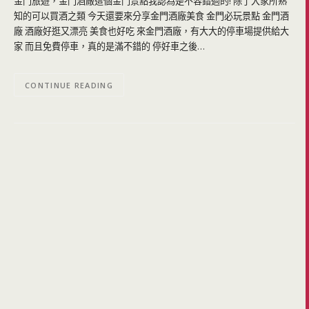
金門旅遊，金門酒廠這個金門景點我認為是不容錯過的! 除了大家所熟
知的可以買酒之類 今天還要來分享金門酒廠美食 金門必玩景點 金門酒
廠 酒廠好逛又漂亮 美食也好吃 來金門酒廠，有大大的停車場提供給大
家 而且免費停車，真的是滿不錯的 停好車之後…
CONTINUE READING