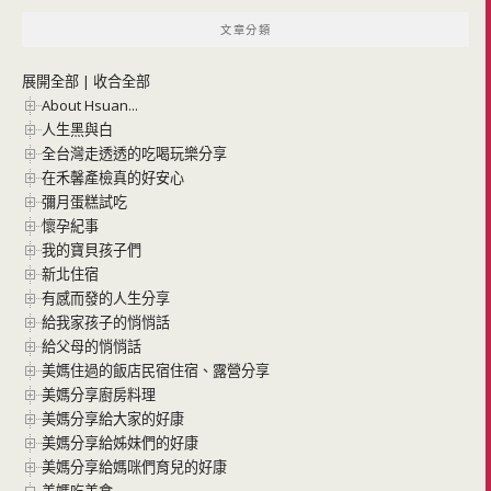
文章分類
展開全部
|
收合全部
About Hsuan...
人生黑與白
全台灣走透透的吃喝玩樂分享
在禾馨產檢真的好安心
彌月蛋糕試吃
懷孕紀事
我的寶貝孩子們
新北住宿
有感而發的人生分享
給我家孩子的悄悄話
給父母的悄悄話
美媽住過的飯店民宿住宿、露營分享
美媽分享廚房料理
美媽分享給大家的好康
美媽分享給姊妹們的好康
美媽分享給媽咪們育兒的好康
美媽吃美食