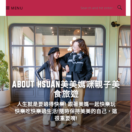
Skip
MENU
to
content
ABOUT HSUAN美美媽咪親子美
食旅遊
人生就是要過得快樂! 跟著美媽一起快樂玩
快樂吃快樂過生活!隨時保持美美的自己，這
很重要唷!