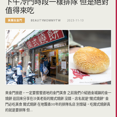
下午冷門時段一樣排隊 但是絕對
值得來吃
美媽玩金門
BEAUTYMOMMYTW
2023-11-13
來金門旅遊，一定要嘗嘗道地的金門美食 之前我們介紹過金城鎮的金一
燒餅 這回來分享在沙美老街的閩式燒餅 沒錯，店名就是”閩式燒餅” 金
門必吃美食 閩式燒餅 在地飄香30年的排隊名店 別懷疑，吃閩式燒餅真
的就是要排隊 但…