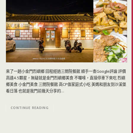
來了一趟小金門烈嶼鄉 回程經過三閤院餐館 順手一查Google評論 評價
高達4.5顆星，無疑就是金門烈嶼鄉美食 不囉嗦，直接停車下來吃 烈嶼
鄉美食 小金門美食 三閤院餐館 高CP值家庭式小吃 美媽和朋友到沙溪堡
看日落 也就是我門前幾天分享的…
CONTINUE READING