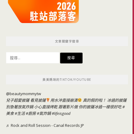
文章關鍵字搜尋
搜
尋
關
鍵
美美媽咪的TIKTOK/YOUTUBE
字:
@beautymommytw
兒子超愛披薩 看見披薩
用水沖直接崩潰
真的假的啦！ 冰過的披薩
別急著放氣炸鍋 小心直接烤乾 跟著影片做 你的披薩冰過一樣很好吃
#
美食
#生活
#廚房
#氣炸鍋
#lifeisgood
♬ Rock and Roll Session - Canal Records JP