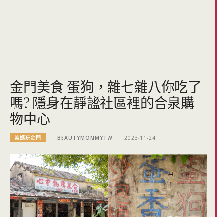
金門美食 蛋狗，雜七雜八你吃了
嗎? 隱身在靜謐社區裡的合泉購
物中心
美媽玩金門
BEAUTYMOMMYTW
2023-11-24