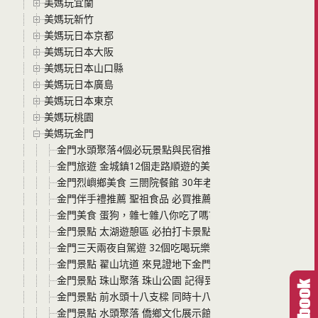
美媽玩宜蘭
美媽玩新竹
美媽玩日本京都
美媽玩日本大阪
美媽玩日本山口縣
美媽玩日本廣島
美媽玩日本東京
美媽玩桃園
美媽玩金門
金門水頭聚落4個必玩景點與民宿推薦 讓您從民宿出門就能”
金門旅遊 金城鎮12個走路順遊的美食景點通通分享 必吃必
金門烈嶼鄉美食 三閤院餐館 30年老店 在地人都吃的美食餐
金門伴手禮推薦 聖祖食品 必買推薦豬腳貢糖超級好吃
金門美食 蛋狗，雜七雜八你吃了嗎? 隱身在靜謐社區裡的
金門景點 太湖遊憩區 必拍打卡景點漂浮斑馬線 超級立體超
金門三天兩夜自駕遊 32個吃喝玩樂的景點與美食全分享 
金門景點 翟山坑道 來見證地下金門的偉大傑作 最美的坑道
金門景點 珠山聚落 珠山公園 記得到制高點一覽聚落之外 
金門景點 前水頭十八支樑 同時十八支上樑的風華古厝群景
金門景點 水頭聚落 僑鄉文化展示館 必拍洋樓網美照 附近