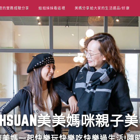
遊的實務經驗分享
姐姐妹妹看這裡
美媽分享給大家的生活選品/好康
UT HSUAN美美媽咪親子
跟著美媽一起快樂玩快樂吃快樂過生活!隨