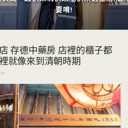
要唷!
店 存德中藥房 店裡的櫃子都
這裡就像來到清朝時期
-14