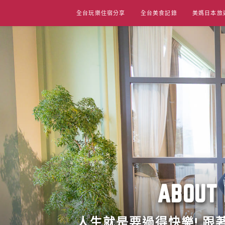
Skip
全台玩樂住宿分享
全台美食記錄
美媽日本旅
to
content
ABO
人生就是要過得快樂! 