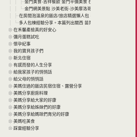
金門美食-吉祥餐飲 金門平價美食 在地人天天排隊都甘願的
金門網美景點 沙美老街-沙美摩洛哥 簡單拍出網美照 手機
在房間泡溫泉的飯店/旅店精選懶人包 在房間裡想泡就泡 不用
多人包棟經驗分享。本篇列出關西 苗栗 南投 四家我們包棟過的
在禾馨產檢真的好安心
彌月蛋糕試吃
懷孕紀事
我的寶貝孩子們
新北住宿
有感而發的人生分享
給我家孩子的悄悄話
給父母的悄悄話
美媽住過的飯店民宿住宿、露營分享
美媽分享廚房料理
美媽分享給大家的好康
美媽分享給姊妹們的好康
美媽分享給媽咪們育兒的好康
美媽吃美食
踩雷經驗分享