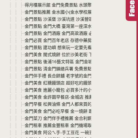
得月樓展示館 金門免費景點 水頭聚落必玩景點之一
金門景點推薦 金水國小(金水學校展示館) 一種回到書院上
金門景點 沙溪堡 沙溪坑道 沙溪營區木棧道看海景 看日落
金門景點 金門大橋 臺灣第一座深水域的跨海大橋 通往小金
金門景點 金門酒廠 金門高粱酒廠 必吃高粱酒冰淇淋咖啡與
金門必買 金門百年老店 存德中藥房 店裡的櫃子都是近二百
金門景點 建功嶼 想來玩一定要先看潮汐表 否則無法登島唷!
金門美食 閩式燒餅 位於沙美老街 下午冷門時段一樣排隊 
金門景點 後浦16藝文特區 金門金城鎮上免費景點 必拍花
金門景點 清金門鎮總兵署 免費景點 就在美食多多的金城鎮
金門伴手禮 長合餅舖 老字號的金門傳統餅舖糕點 伴手禮價
金門美食 紅糖饅頭店 超好吃的饅頭 老闆的用心吃得出來 
金門美食 進麗小籠包 必買多汁的小籠包與一口吃水煎包 
金門美食 金許園早餐店-金城店 推薦必吃美食-多汁的豬肉
金門早餐 松興油條 金門人都來買的現炸油條 絕對是金門美
金門美食 金門必吃早餐 金一燒餅 跟著排就對了 鹹甜都好
金門菜刀 金門伴手禮推薦 金合利鋼刀觀光工廠 買鋼刀還能
金門租車 推薦金豐租車 金門機場取車好便利 汽機車都很新
金門美食 阿公ㄟ手-手工豆花 一碗豆花$50元配料任選不