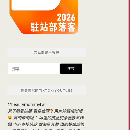
文章關鍵字搜尋
搜
尋
關
鍵
美美媽咪的TIKTOK/YOUTUBE
字:
@beautymommytw
兒子超愛披薩 看見披薩
用水沖直接崩潰
真的假的啦！ 冰過的披薩別急著放氣炸
鍋 小心直接烤乾 跟著影片做 你的披薩冰過