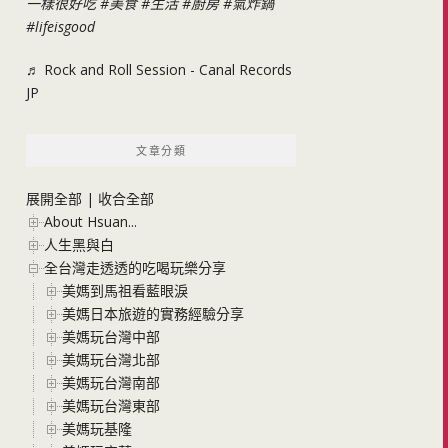
一樣很好吃
#美食
#生活
#廚房
#氣炸鍋
#lifeisgood
♬ Rock and Roll Session - Canal Records
JP
文章分類
展開全部
|
收合全部
About Hsuan...
人生黑與白
全台灣走透透的吃喝玩樂分享
美媽到馬祖看藍眼淚
美媽日本旅遊的實務經驗分享
美媽玩台灣中部
美媽玩台灣北部
美媽玩台灣南部
美媽玩台灣東部
美媽玩基隆