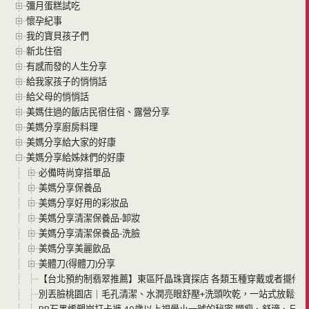
彌月蛋糕試吃
懷孕紀事
我的寶貝孩子們
新北住宿
有感而發的人生分享
給我家孩子的悄悄話
給父母的悄悄話
美媽住過的飯店民宿住宿、露營分享
美媽分享廚房料理
美媽分享給大家的好康
美媽分享給姊妹們的好康
必備時尚穿搭單品
美媽分享保養品
美媽分享好用的彩妝品
美媽分享清潔保養品-卸妝
美媽分享清潔保養品-洗臉
美媽分享美麗飲品
美體刀(得體刀)分享
【台北預約制翡翠推薦】東區阡晶珠寶探店 各類玉種穿戴或者擺件
別丟臉桃園店｜毛孔清潔、水潤亮眼舒壓+洗頭吹乾，一站式放鬆體
PP石墨烯塑崩打卡褲 40歲以上視覺小一號的秘密 顯瘦、舒適、日