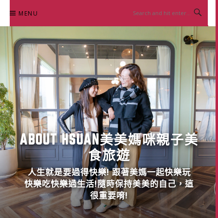
Skip
MENU
to
content
ABOUT HSUAN美美媽咪親子美
食旅遊
人生就是要過得快樂! 跟著美媽一起快樂玩
快樂吃快樂過生活!隨時保持美美的自己，這
很重要唷!