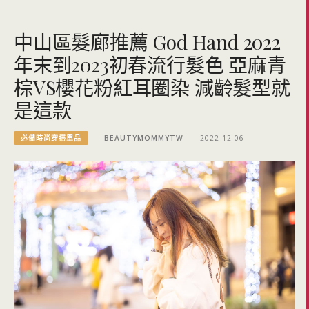
中山區髮廊推薦 God Hand 2022
年末到2023初春流行髮色 亞麻青
棕VS櫻花粉紅耳圈染 減齡髮型就
是這款
必備時尚穿搭單品
BEAUTYMOMMYTW
2022-12-06