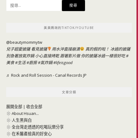
搜
尋
關
鍵
美美媽咪的TIKTOK/YOUTUBE
字:
@beautymommytw
兒子超愛披薩 看見披薩
用水沖直接崩潰
真的假的啦！ 冰過的披薩
別急著放氣炸鍋 小心直接烤乾 跟著影片做 你的披薩冰過一樣很好吃
#
美食
#生活
#廚房
#氣炸鍋
#lifeisgood
♬ Rock and Roll Session - Canal Records JP
文章分類
展開全部
|
收合全部
About Hsuan...
人生黑與白
全台灣走透透的吃喝玩樂分享
在禾馨產檢真的好安心