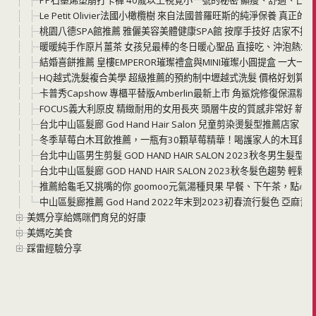
Le Petit Olivier法國小橄欖樹 來自法國普羅旺斯的純淨保養 
桃園八德SPA館推薦 雅儷美容美體健康SPA館 按摩手技好 店家不
暖暖純手作原片薑茶 女孩兒最棒的冬日暖心聖品 直接吃、沖泡熱水
結婚喜餅推薦 皇樓EMPEROR璀璨禮盒與MINI璀璨小圓提盒 一大
HQ越式洗髮複合美學 超級推薦的預約制中壢越式洗髮 價格好划算 
卡普秀Capshow 專櫃平替版Amberlin最新上市 角鯊烷修復保濕
FOCUS義大利原皮 精緻耐用的女用長夾 頭層牛皮的質感非常好 新
台北中山區髮廊 God Hand Hair Salon 兒童剪染燙髮型推薦店家
冬季草莓白木耳飲推薦，一瓶有30顆草莓精華！喝護家人的木耳飲
台北中山區男生剪髮 GOD HAND HAIR SALON 2023秋冬男生
台北中山區髮廊 GOD HAND HAIR SALON 2023秋冬髮色趨勢 輕鬆打
推薦給龜毛又挑嘴的你 goomoo元氣湯種貝果 早餐、下午茶，點心
中山區髮廊推薦 God Hand 2022年末到2023初春流行髮色 亞
美媽分享給媽咪們育兒的好康
美媽吃美食
踩雷經驗分享