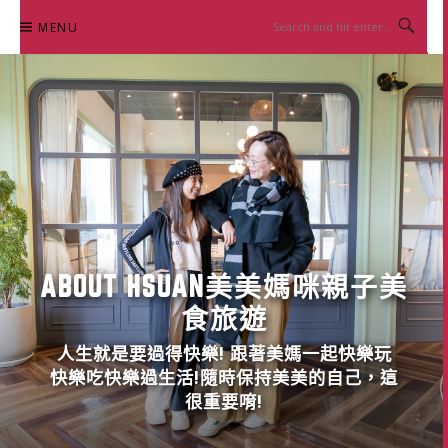
Skip
MENU
to
content
ABOUT HSUAN美美媽咪親子美
食旅遊
人生就是要過得快樂! 跟著美媽一起快樂玩
快樂吃快樂過生活!隨時保持美美的自己，這
很重要唷!