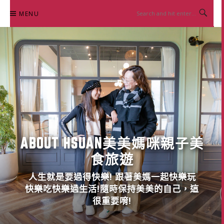
Skip
MENU
to
content
ABOUT HSUAN美美媽咪親子美
食旅遊
人生就是要過得快樂! 跟著美媽一起快樂玩
快樂吃快樂過生活!隨時保持美美的自己，這
很重要唷!