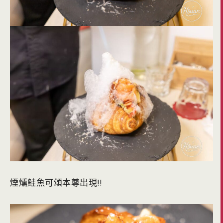
煙燻鮭魚可頌本尊出現!!