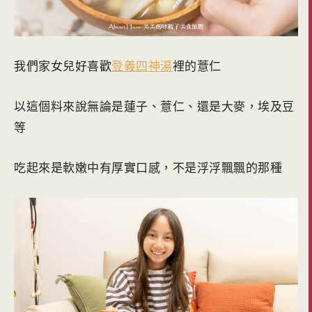
我們家女兒好喜歡
登義四神湯
裡的薏仁
以這個料來說無論是蓮子、薏仁、還是大麥，埃及豆
等
吃起來是軟嫩中有厚實口感，不是浮浮飄飄的那種