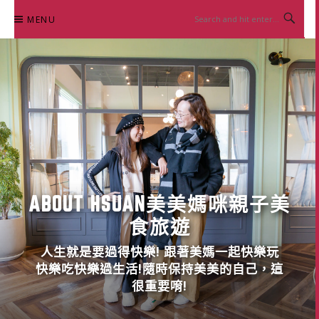
Skip
MENU
to
content
ABOUT HSUAN美美媽咪親子美
食旅遊
人生就是要過得快樂! 跟著美媽一起快樂玩
快樂吃快樂過生活!隨時保持美美的自己，這
很重要唷!