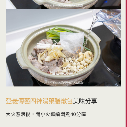
登義傳藝四神湯藥膳燉包
美味分享
大火煮滾後，開小火繼續悶煮40分鐘