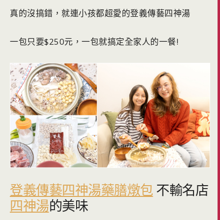
真的沒搞錯，就連小孩都超愛的登義傳藝四神湯
一包只要$250元，一包就搞定全家人的一餐!
登義傳藝四神湯藥膳燉包
不輸名店
四神湯
的美味