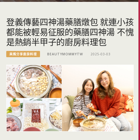
登義傳藝四神湯藥膳燉包 就連小孩
都能被輕易征服的藥膳四神湯 不愧
是熱銷半甲子的廚房料理包
美媽分享廚房料理
BEAUTYMOMMYTW
2025-03-03