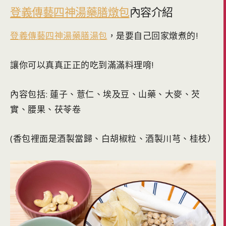
登義傳藝四神湯藥膳燉包
內容介紹
登義傳藝四神湯藥膳湯包
，是要自己回家燉煮的!
讓你可以真真正正的吃到滿滿料理唷!
內容包括: 蓮子、薏仁、埃及豆、山藥、大麥、芡
實、腰果、茯苓卷
(香包裡面是酒製當歸、白胡椒粒、酒製川芎、桂枝）