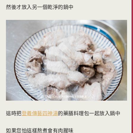
然後才放入另一個乾淨的鍋中
這時把
登義傳藝四神湯
的藥膳料理包一起放入鍋中
如果您怕這樣熬煮會有肉腥味