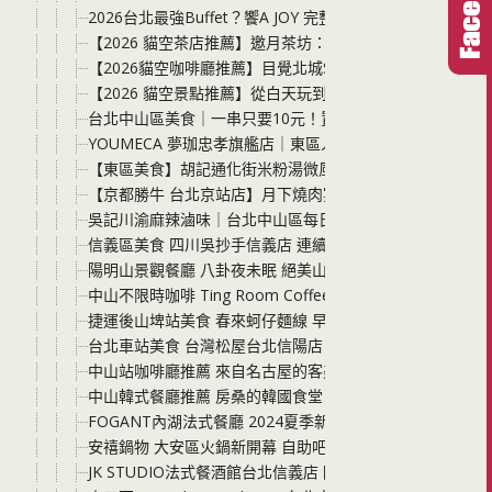
2026台北最強Buffet？饗A JOY 完整開箱評價 價格、必
【2026 貓空茶店推薦】邀月茶坊：24 小時不打烊的臺
【2026貓空咖啡廳推薦】目覺北城See the northern 
【2026 貓空景點推薦】從白天玩到晚上不是問題：目覺北
台北中山區美食｜一串只要10元！置身港式霓虹的串串饗
YOUMECA 夢珈忠孝旗艦店｜東區人氣早午餐推薦！平
【東區美食】胡記通化街米粉湯微風大安旗艦店｜捷運忠孝復
【京都勝牛 台北京站店】月下燒肉宴期間限定！台北車站日
吳記川渝麻辣滷味｜台北中山區每日現撈滷味推薦，新鮮現
信義區美食 四川吳抄手信義店 連續4年米其林必比登推薦
陽明山景觀餐廳 八卦夜未眠 絕美山中包廂 露天座位 中式
中山不限時咖啡 Ting Room Coffee 充滿綠意的美麗咖
捷運後山埤站美食 春來蚵仔麵線 早上7:30分就能吃到古
台北車站美食 台灣松屋台北信陽店 清晨半夜都能吃到CP值
中山站咖啡廳推薦 來自名古屋的客美多咖啡Komeda’s Co
中山韓式餐廳推薦 房桑的韓國食堂 這裡的蒸蛋不是一碗是
FOGANT內湖法式餐廳 2024夏季新菜單上市 情侶、夫妻
安禧鍋物 大安區火鍋新開幕 自助吧新鮮蔬菜、菇類、王子
JK STUDIO法式餐酒館台北信義店 隱身在台北信義區巷