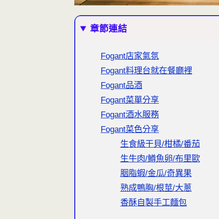
章節連結
Fogant店家氣氛
Fogant料理台就在餐廳裡
Fogant品酒
Fogant菜單分享
Fogant酒水服務
Fogant菜色分享
生食級干貝/柑橘/番茄
生牛肉/鱒魚卵/布里歐
胭脂蝦/金瓜/奇異果
熟成鴨胸/根莖/大蔥
香酥自製手工麵包