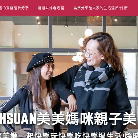
遊的實務經驗分享
姐姐妹妹看這裡
美媽分享給大家的生活選品/好康
UT HSUAN美美媽咪親子
跟著美媽一起快樂玩快樂吃快樂過生活!隨