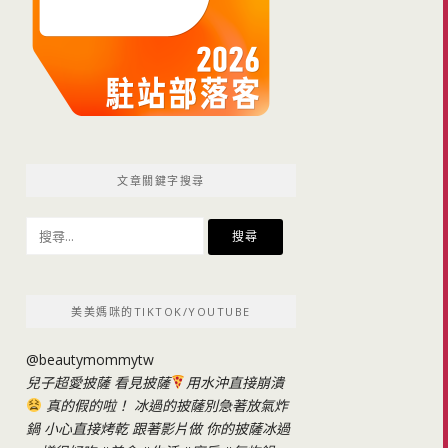
文章關鍵字搜尋
搜
尋
關
鍵
美美媽咪的TIKTOK/YOUTUBE
字:
@beautymommytw
兒子超愛披薩 看見披薩
用水沖直接崩潰
真的假的啦！ 冰過的披薩別急著放氣炸
鍋 小心直接烤乾 跟著影片做 你的披薩冰過