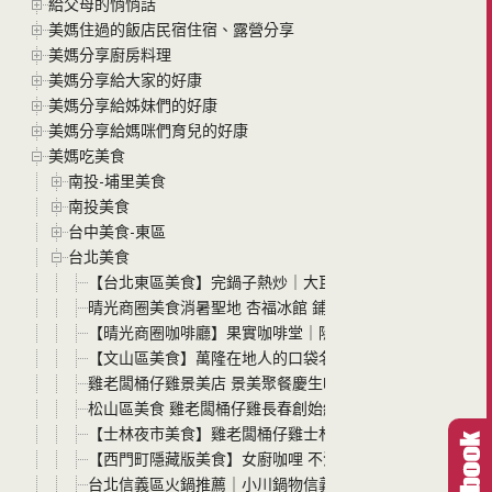
給父母的悄悄話
美媽住過的飯店民宿住宿、露營分享
美媽分享廚房料理
美媽分享給大家的好康
美媽分享給姊妹們的好康
美媽分享給媽咪們育兒的好康
美媽吃美食
南投-埔里美食
南投美食
台中美食-東區
台北美食
【台北東區美食】完鍋子熱炒｜大巨蛋市民大道聚餐首選！超
晴光商圈美食消暑聖地 杏福冰館 鋪滿的巨塊芒果冰與超綿
【晴光商圈咖啡廳】果實咖啡堂｜隱身巷弄的自家烘焙虹吸
【文山區美食】萬隆在地人的口袋名單！雞老闆桶仔雞萬隆
雞老闆桶仔雞景美店 景美聚餐慶生吃宵夜的新選擇 交通便利
松山區美食 雞老闆桶仔雞長春創始總店 台北慶生聚餐 滿額
【士林夜市美食】雞老闆桶仔雞士林店 鄰近捷運劍潭站，來
【西門町隱藏版美食】女廚咖哩 不油膩的清爽系炸豬排咖
台北信義區火鍋推薦｜小川鍋物信義店 藏在 A4 裡的極簡