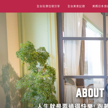
Skip
全台玩樂住宿分享
全台美食記錄
美媽日本旅
to
content
ABO
人生就是要過得快樂! 