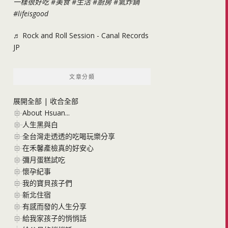
一樣很好吃
#美食
#生活
#廚房
#氣炸鍋
#lifeisgood
♬ Rock and Roll Session - Canal Records
JP
文章分類
展開全部
|
收合全部
About Hsuan...
人生黑與白
全台灣走透透的吃喝玩樂分享
在禾馨產檢真的好安心
彌月蛋糕試吃
懷孕紀事
我的寶貝孩子們
新北住宿
有感而發的人生分享
給我家孩子的悄悄話