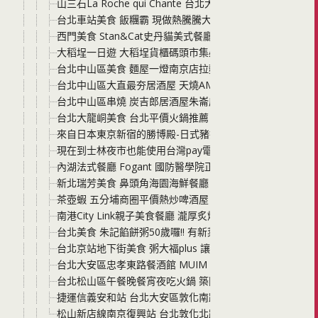
山三石La Roche qui Chante 台北大安區預約制法
台北車站美食 飯糰霸 現做熱騰騰大飯糰 $40元中午吃一餐
西門美食 Stan&Cat史丹貓美式餐廳西門店 不只漢堡好
大稻埕一日遊 大稻埕貨櫃碼頭市集必吃必玩分享 還要來逛
台北中山區美食 麵屋一燈南京店拉麵 湯頭與麵條的滋味讓
台北中山區大直最夯居酒屋 天燒AMAYAKI現代居酒屋 天
台北中山區串燒 炭吉郎居酒屋朱崙店 平價居酒屋 滿滿客人
台北大龍峒美食 台北平價火鍋推薦 第九站精緻鍋品-酒泉店
來自日本東京新宿的勝博殿-日式豬排 超大牡蠣 好好吃的北
現在到士林夜市也能使用台灣pay電子支付啦! 帶一支手機
內湖法式餐廳 Fogant 國防醫學院正對面 一家從第一道
新北瑞芳美食 鼻頭角海園海鮮餐廳 就在海旁邊的餐廳 吃
茶壺蝦 五分埔商圈平價熱炒啤酒屋 不只吃蝦 還要喝蝦湯才
南港City Link親子美食餐廳 瀧厚炙燒熟成牛排 平價
台北美食 朱記餡餅粥50歲囉!! 有新菜色還有餡餅山大胃王
台北京站地下街美食 粥大福plus 讓你體驗盛夏一口吃粥一
台北大安區忠孝東路餐酒館 MUIM Taipei 放感情 木曜酒
台北松山區午餐晚餐宵夜吃火鍋 築間幸福鍋物台北復興南路
捷運信義安和站 台北大安區敦化南路超值百元火鍋 洞天 
松山新店線南京復興站 台北敦化北路 廚房客家美食 料理味