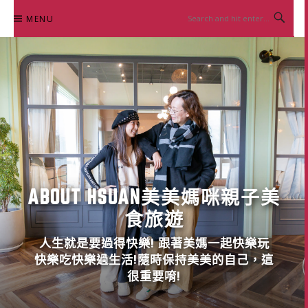
Skip
MENU
to
content
ABOUT HSUAN美美媽咪親子美
食旅遊
人生就是要過得快樂! 跟著美媽一起快樂玩
快樂吃快樂過生活!隨時保持美美的自己，這
很重要唷!