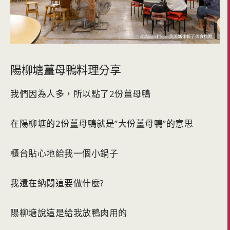
陽柳塘薑母鴨料理分享
我們因為人多，所以點了2份薑母鴨
在陽柳塘的2份薑母鴨就是”大份薑母鴨”的意思
櫃台貼心地給我一個小鍋子
我還在納悶這要做什麼?
陽柳塘說這是給我放鴨肉用的