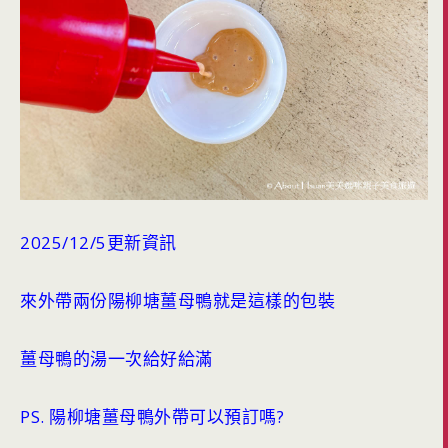
2025/12/5更新資訊
來外帶兩份陽柳塘薑母鴨就是這樣的包裝
薑母鴨的湯一次給好給滿
PS. 陽柳塘薑母鴨外帶可以預訂嗎?