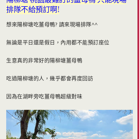
排隊不給預訂啊!
想來陽柳塘吃薑母鴨? 請來現場排隊^^
無論是平日還是假日，內用都不能預訂座位
生意真的非常好的陽柳塘薑母鴨
吃過陽柳塘的人，幾乎都會再度回訪
因為在湖畔旁吃薑母鴨超級對味