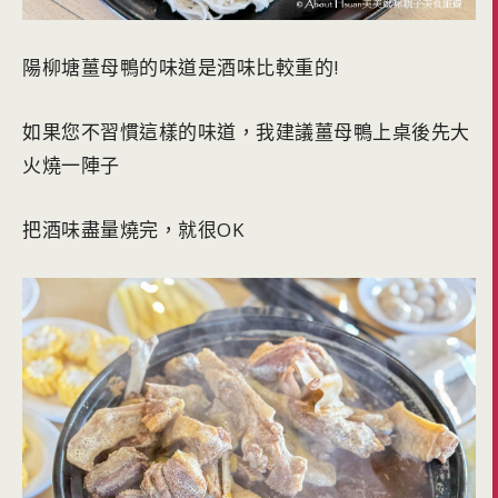
陽柳塘薑母鴨的味道是酒味比較重的!
如果您不習慣這樣的味道，我建議薑母鴨上桌後先大
火燒一陣子
把酒味盡量燒完，就很OK