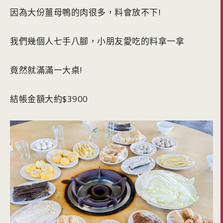
因為大份薑母鴨的肉很多，料會放不下!
我們幾個人七手八腳，小朋友愛吃的料拿一拿
竟然就滿滿一大桌!
結帳金額大約$3900