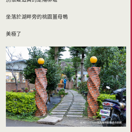
坐落於湖畔旁的桃園薑母鴨
美極了