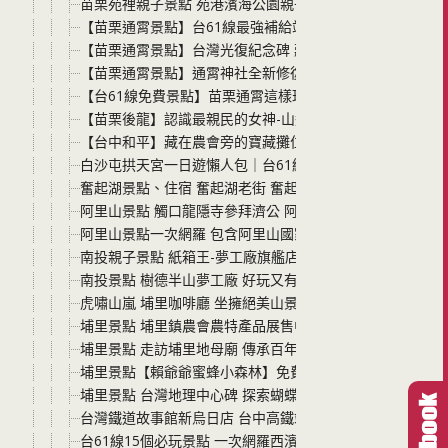
苗栗苑裡親子景點 苑港濱海公園親子一日遊｜沙灘、彩虹橋
【苗栗通霄景點】台61線最強補給站-裕芳食品通霄店 5
【苗栗通霄景點】台灣光復紀念碑 藏在虎頭山頂的砲彈奇景
【苗栗通霄景點】通霄神社全新修復開放！台61線景點推薦
【台61線免費景點】苗栗通霄這樣玩 臺鹽通霄觀光園區：
【苗栗後龍】認識最親民的女神-山邊媽祖！除了「粉紅超
【台中和平】藏在農會旁的寶藏攤位: 和平市集！內行人才
白沙屯拱天宮一日遊懶人包｜台61線景點拜媽祖、吃市集
奮起湖景點、住宿 奮起湖老街 奮起湖美食推薦 一次全部報
阿里山景點 觸口龍隱寺參拜濟公 阿里山國家風景區裡的知名
阿里山景點一次網羅 包含阿里山國家森林遊樂區、阿里山
南投親子景點 紙箱王-夢工廠旗艦店 很特別的紙火鍋、紙火
南投景點 樹德半山夢工廠 好玩又有趣的南投親子景點 超吸
虎嘯山嵐 埔里咖啡廳 坐擁絕美山景、免費停車免門票！埔
埔里景點 埔里鎮農會農特產品展售中心 就在埔里觀光酒廠 
埔里景點 走訪埔里地母廟 傳承百年香火！南投必訪異域神
埔里景點【賴爺爺蜜蜂小森林】免費參觀、百年蜂蜜DIY！
埔里景點 台灣地理中心碑 探索蝴蝶生態與自然秘境的南投
台灣鐵道故事館新烏日店 台中高鐵站免費景點 鐵道迷一定
台61線15個必玩景點 一次網羅西濱快速公路沿線景點 