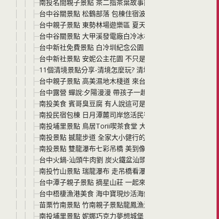
南投名間親子景點 茶二指茶葉故事館 打卡送珍奶 還可以吃
台中谷關景點 松鶴部落 包棟住宿波波的家 附近景點走路可
台中親子景點 東勢林場遊樂區 夏天就來個快樂的與森林有
台中谷關景點 大甲溪發電廠白冷冰棒 一枝最貴只要$15元
台中新社免費景點 白冷圳紀念公園 可當安妮公主花園前後
台中新社景點 安妮公主花園 不只是景點 也是新社美食餐廳
11個清境景點分享-清境怎麼玩? 清境住宿推薦哪間? 這篇
台中親子景點 高美濕地木棧道 來台中一定要帶孩子去看招
台中露營 蟬說:夕陽漫漫 帶孩子一起來看夕陽 夜間濕地生
南投美食 賓哥臭豆腐 有人說這可是南投最好吃的臭豆腐
南投民宿包棟 日月潭麓司岸悠活民宿 唱歌烤肉打麻將附早
南投埔里景點 鳥居Torii喫茶食堂 大人小孩換上浴衣在園區
南投景點 撼龍步道 全家大小健行的好地方 順遊來吃南投
南投景點 雙龍瀑布七彩吊橋 美到像是置身在國外 這一篇
台中火鍋-汕頭牛肉劉 炭火鐵盆汕頭火鍋、溫體牛，大火炭
南投竹山景點 瑞龍瀑布 走吊橋看瀑布美景不用鐵腿 親子
台中潭子親子景點 摘星山莊 一起來市定古蹟體驗親子手作
台中梧棲漁港美食 海中寶現炒活海鮮餐廳 海鮮價格合理 菜
苗栗竹南景點 竹南親子景點龍鳳漁港 大片沙灘很好走、好
南投埔里景點 妮娜巧克力夢想城堡 雨天備案 晴天躲太陽