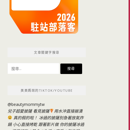
文章關鍵字搜尋
搜
尋
關
鍵
美美媽咪的TIKTOK/YOUTUBE
字:
@beautymommytw
兒子超愛披薩 看見披薩
用水沖直接崩潰
真的假的啦！ 冰過的披薩別急著放氣炸
鍋 小心直接烤乾 跟著影片做 你的披薩冰過