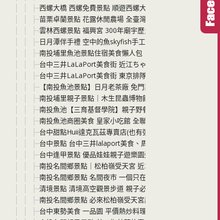
西螺大橋 西螺免費景點 順遊西螺大橋廣場與西螺大橋蝴蝶
苗栗卓蘭景點 花露休閒農場 全臺灣唯一的繡球花火車 夢幻繡
雲林西螺景點 福興宮 300年廟宇歷史 大家的太平媽 來
日月潭伴手禮 空中的魚skyfish手工餅乾 無香精無色素 
南投埔里魚池景點住宿美食懶人包｜8個必玩景點、行程規
台中三井LaLaPort美食街 近江ちゃんぽん亭 台灣1號店 
台中三井LaLaPort美食街 東京排隊美食-日本橋海鮮丼辻半Tsu
【南投魚池景點】日月老茶廠 免門票免費停車！《茶金》
南投埔里親子景點｜木生昆蟲博物館 蝴蝶小鎮生態園區，
南投魚池【三育基督學院】親子野餐大草坪！盡情跑跳放電
南投魚池商圈美食 皇家小吃館 全聯對面 有大大的停車場 
台中甜點Huii達克瓦茲專賣店(也有彌月蛋糕) 一間只做外
台中景點 台中三井lalaport美食、周邊免費景點通通報你
台中逢甲景點 優品娃娃親子遊樂園逢甲旗艦店 新手超友善
南投名間鄉景點｜松柏嶺受天宮 近300年歷史廟宇、絕美
南投名間鄉景點 名間夜市 一個只在每週六才有營業的夜市 
清境景點 清境高空觀景步道 親子必遊景點 氣溫舒適宜人 
南投名間鄉景點 必來松柏嶺受天宮感受橫跨兩縣市的奇妙感
台中東勢美食 一品園 平價熱炒料理 好吃又划算 對面還有