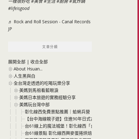
一樣很好吃
#美食
#生活
#廚房
#氣炸鍋
#lifeisgood
♬ Rock and Roll Session - Canal Records
JP
文章分類
展開全部
|
收合全部
About Hsuan...
人生黑與白
全台灣走透透的吃喝玩樂分享
美媽到馬祖看藍眼淚
美媽日本旅遊的實務經驗分享
美媽玩台灣中部
彰化線西免費景點推薦｜蛤蜊兵營：台61線西濱快速道路
【台中海線親子遊】住進90年日式古蹟！梧棲文化出張所包棟
台61線上的魔法城堡！彰化線西「台灣優格餅乾學院」免門
台61線景點 彰化線西興麥蛋捲烘焙王國 好市多肉鬆蛋捲代