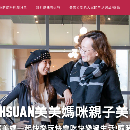
遊的實務經驗分享
姐姐妹妹看這裡
美媽分享給大家的生活選品/好康
UT HSUAN美美媽咪親子
跟著美媽一起快樂玩快樂吃快樂過生活!隨