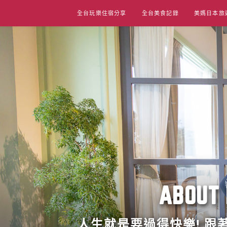
Skip
全台玩樂住宿分享
全台美食記錄
美媽日本旅
to
content
ABO
人生就是要過得快樂! 