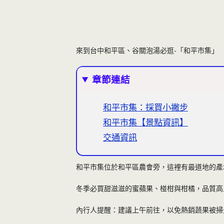
來到台中和平區、谷關泡湯必逛-「和平市集」
章節連結
和平市集：採買小撇步
和平市集【景點資訊】
交通資訊
和平市集位於和平區農會旁，這裡有最道地的產
冬季必買甜滋滋的蜜蘋果、椪柑與柑橘，品質高
內行人提醒：建議上午前往，以免熱銷蔬果被掃