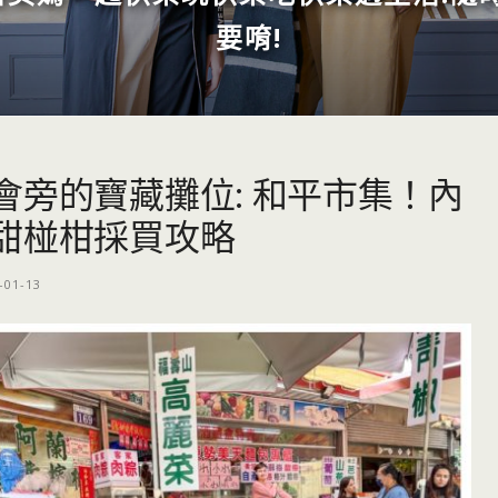
要唷!
會旁的寶藏攤位: 和平市集！內
甜椪柑採買攻略
-01-13