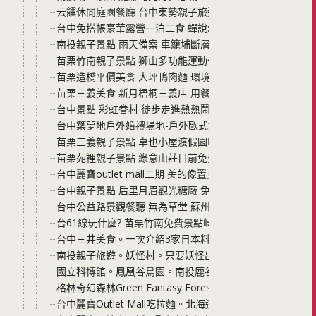
云饌休閒庭園餐廳 台中東勢親子旅遊 很美的景觀庭園餐廳
台中免搭帳豪華露營一泊二食 蟬說:山中靜靜 位於酒桶山高
南投親子景點 雨天備案 車籠埔斷層保存園區(國立自然科博
苗栗竹南親子景點 獅山多功能運動公園 人太多小朋友也多
苗栗造橋平價美食 大坪鴨肉麵 環境乾淨 價格平實 有大圓桌
苗栗三義美食 新月梧桐三義店 用餐品質與環境都不錯 很
台中景點 彩虹眷村 徒步走進熱熱鬧鬧的繽紛圖騰 欣賞享譽
台中築夢地戶外婚禮場地-戶外歐式婚禮與buffet紀錄
苗栗三義親子景點 卓也小屋渡假園區 卓也藍染 國際慢城認
苗栗苑裡親子景點 綠意山莊目前免費參觀 讓您有一秒來到國
台中麗寶outlet mall二期 美的像置身於歐洲 方便購物適
台中親子景點 后里月眉觀光糖廠 免門票免停車費 昭和十四
台中公益路景觀餐聽 無為草堂 蘇州式的水上庭園 非常適合
台61線玩什麼? 苗栗竹南免費景點崎頂子母隧道，親子半
台中三井美食。一次介紹3家日本料理
南投親子旅遊。妖怪村。只要妖怪出沒就讓孩子很開心
國立科博館。鳳凰谷鳥園。南投鹿谷親子必遊景點
格林奇幻森林Green Fantasy Forest。苗栗婚紗基地外
台中麗寶Outlet Mall吃拉麵。北海道-拉麵次郎長