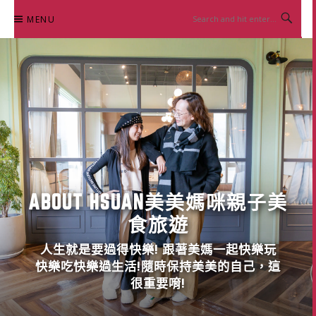
Skip
MENU
to
content
ABOUT HSUAN美美媽咪親子美
食旅遊
人生就是要過得快樂! 跟著美媽一起快樂玩
快樂吃快樂過生活!隨時保持美美的自己，這
很重要唷!