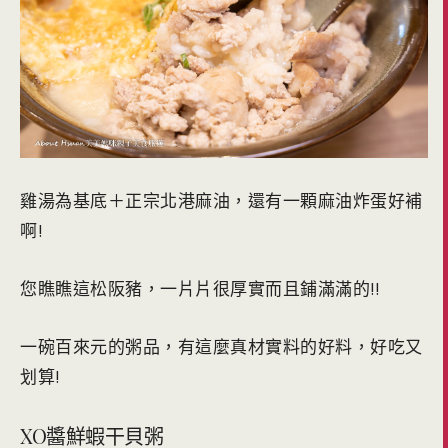
雞湯為基底＋正宗北港麻油，還有一顆麻油炸蛋好補
啊!
您瞧瞧這松阪豬，一片片很厚實而且鋪滿滿的!!
一碗百來元的粥品，有這麼真材實料的好料，好吃又
划算!
XO醬鮮蝦干貝粥