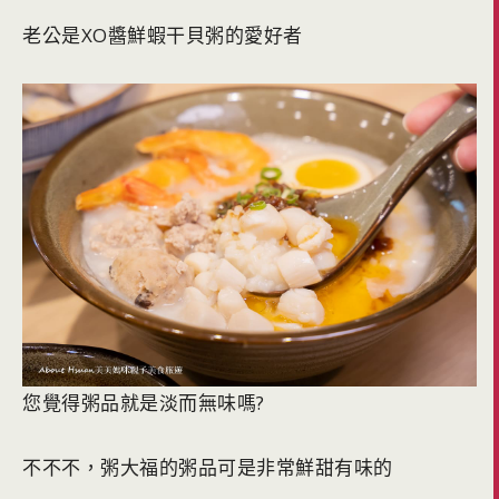
老公是XO醬鮮蝦干貝粥的愛好者
您覺得粥品就是淡而無味嗎?
不不不，粥大福的粥品可是非常鮮甜有味的