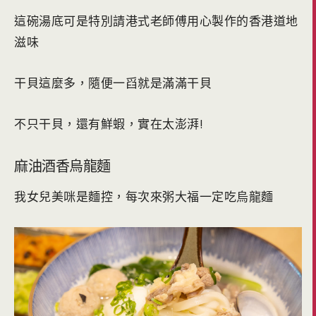
這碗湯底可是特別請港式老師傅用心製作的香港道地
滋味
干貝這麼多，隨便一舀就是滿滿干貝
不只干貝，還有鮮蝦，實在太澎湃!
麻油酒香烏龍麵
我女兒美咪是麵控，每次來粥大福一定吃烏龍麵