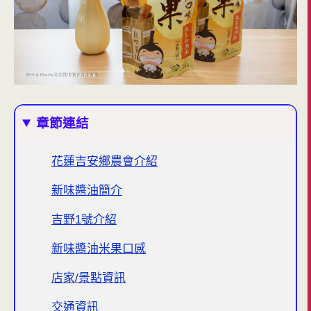
章節連結
花蓮吉安鄉農會介紹
新味醬油簡介
吉野1號介紹
新味醬油米果口感
店家/景點資訊
交通資訊