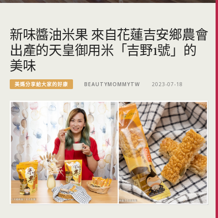
新味醬油米果 來自花蓮吉安鄉農會
出產的天皇御用米「吉野1號」的
美味
美媽分享給大家的好康
BEAUTYMOMMYTW
2023-07-18