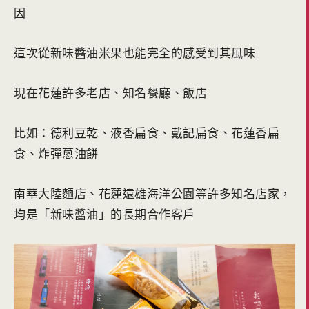
因
這次從新味醬油米果也能完全的感受到其風味
現在花蓮許多老店、知名餐廳、飯店
比如：德利豆乾、液香扁食、戴記扁食、花蓮香扁
食、炸彈蔥油餅
南華大陸麵店、花蓮遠雄海洋公園等許多知名店家，
均是「新味醬油」的長期合作客戶