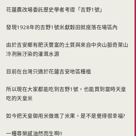
花蓮農改場委託歷史學者考證「吉野1號」
發現1928年的吉野1號米獻穀田就座落在場區內
由於吉安鄉有肥沃豐富的土質與來自中央山脈奇萊山
冷冽無汙染的灌溉水源
目前在台灣只適於花蓮吉安地區種植
所以現在大家都能吃到吉野1號，也能買到當時天皇
吃的天皇米
如今把天皇御用米做進了米果，是不是覺得很幸福?
一種尊榮感油然而生啊!!