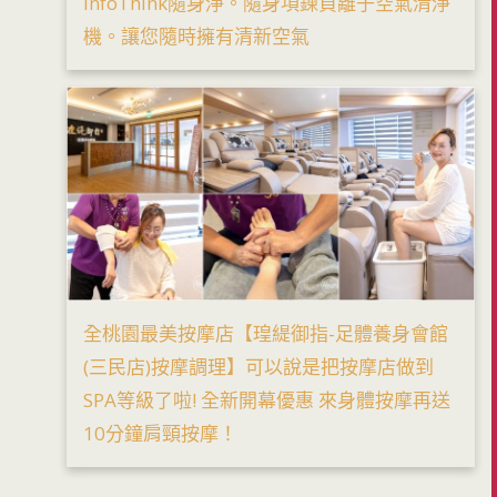
infoThink隨身淨。隨身項鍊負離子空氣清淨
機。讓您隨時擁有清新空氣
全桃園最美按摩店【瑝緹御指-足體養身會館
(三民店)按摩調理】可以說是把按摩店做到
SPA等級了啦! 全新開幕優惠 來身體按摩再送
10分鐘肩頸按摩！