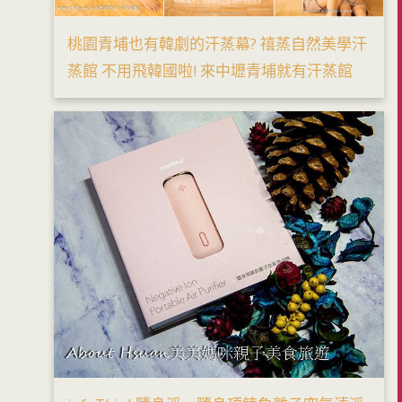
桃園青埔也有韓劇的汗蒸幕? 禧蒸自然美學汗
蒸館 不用飛韓國啦! 來中壢青埔就有汗蒸館