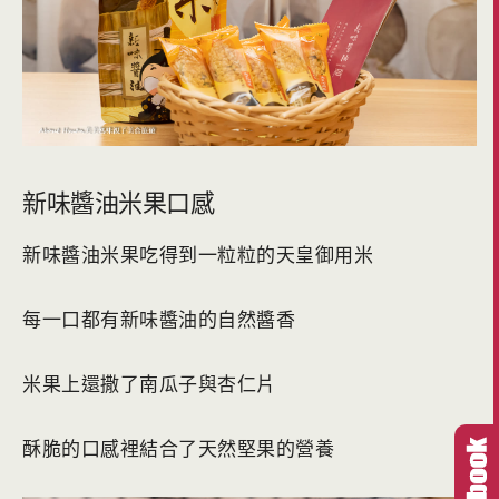
新味醬油米果口感
新味醬油米果吃得到一粒粒的天皇御用米
每一口都有新味醬油的自然醬香
米果上還撒了南瓜子與杏仁片
酥脆的口感裡結合了天然堅果的營養