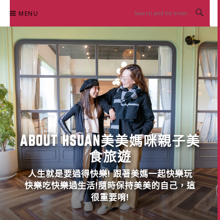
Skip
MENU
to
content
ABOUT HSUAN美美媽咪親子美
食旅遊
人生就是要過得快樂! 跟著美媽一起快樂玩
快樂吃快樂過生活!隨時保持美美的自己，這
很重要唷!