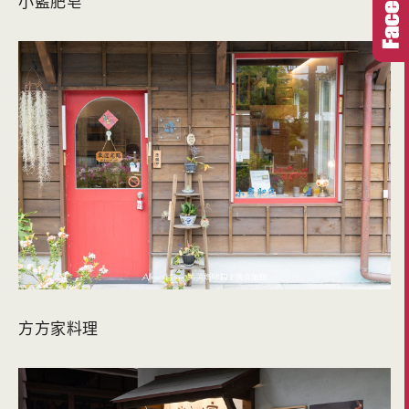
小藍肥皂
方方家料理