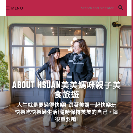
Skip
MENU
to
content
ABOUT HSUAN美美媽咪親子美
食旅遊
人生就是要過得快樂! 跟著美媽一起快樂玩
快樂吃快樂過生活!隨時保持美美的自己，這
很重要唷!