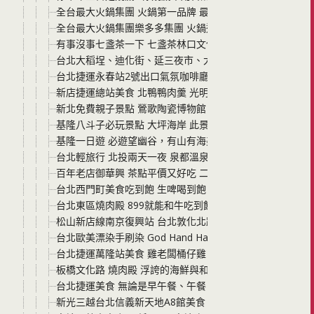
全台最大火鍋集團 火鍋第一品牌 最狂排隊名店 最潮台味狂
全台最大火鍋集團樂多多集團 火鍋迷必吃名店 肉多多火鍋
有事沒事七盞茶一下 七盞茶林口文化店門市 新鮮手作的幸
台北大稻埕、迪化街、延三夜市、大稻埕D.G Hotel花園
台北捷運永春站2號出口氣氛咖啡廳 咖竅COTCHA永春
新店捷運總站美食 北鴨鴨肉羹 光明商圈必吃 一碗羹裡有
新北免費親子景點 鶯歌陶瓷博物館 鶯歌藝術季 免門票 園
基隆八斗子必玩景點 大坪海岸 此景點真的非常美，但是也
基隆一日遊 必遊望幽谷，有山有海美景讓人好忘憂
台北輕旅行 北投兩天一夜 泉都溫泉會館泡湯 北投公園 綠
百年老店御華興 茶點平價又好吃 二樓座位新開幕 空間寬敞
台北西門町美食吃到飽 生啤喝到飽 串燒殿西門 空間寬敞 菜
台北東區燒肉殿 899就能和牛吃到飽 捷運忠孝敦化站走路4
松山新店線南京復興站 台北敦化北路 廚房客家美食 料理味
台北歐美漂染手刷染 God Hand Hair Salon 想要有型又
台北捷運萬隆站美食 雞老闆桶仔雞 不同於一般傳統桶仔雞
板橋文化路 燒肉殿 浮誇的海鮮與和牛 生啤酒無限暢飲 來
台北捷運美食 無論是早午餐、午餐、下午茶、喝咖啡、喝
新光三越台北信義新天地A8館美食 黃亞細肉骨茶 很適合喜