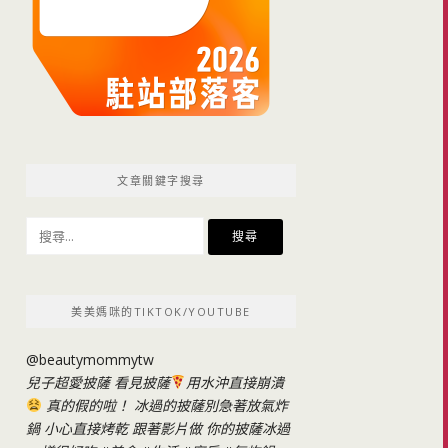
文章關鍵字搜尋
搜
尋
關
鍵
美美媽咪的TIKTOK/YOUTUBE
字:
@beautymommytw
兒子超愛披薩 看見披薩
用水沖直接崩潰
真的假的啦！ 冰過的披薩別急著放氣炸
鍋 小心直接烤乾 跟著影片做 你的披薩冰過