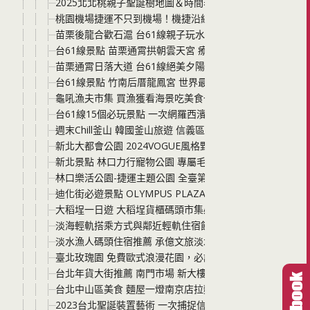
2025北北桃親子聖誕樹地圖＆時間表｜捷運開車一次看懂
桃園機場捷運不只到機場！機捷沿線景點美食一日遊懶人包
苗栗後龍合歡石滬 台61線親子玩水天堂，潮間帶抓螃蟹、
台61線景點 苗栗通霄拱朝雲天宮 療癒系台61線廟宇景點
苗栗通霄日落大道 台61線絕美夕陽，iPhone也能拍出專業
台61線景點 竹南后厝龍鳳宮 世界最大的坐身媽祖神像 廟
龜吼漁夫市集 買漁獲看海景吃美食一次滿足 高挑韓系質感
台61線15個必玩景點 一次網羅西濱快速公路沿線景點 
週末Chill釜山 韓國釜山旅遊 信義區香堤大道南段釜山Roa
新北大都會公園 2024VOGUE風格野餐日 免費入場 和家
新北景點 林口力行寵物公園 專屬毛小孩玩耍 讓狗狗快樂
林口樂活公園-捷運主題公園 全臺第一座以捷運為主題的共
迪化街必遊景點 OLYMPUS PLAZA TAIPEI大稻埕旗艦
大稻埕一日遊 大稻埕貨櫃碼頭市集必吃必玩分享 還要來逛
淡海輕軌搭乘方式與鄰近輕軌住宿飯店分享 台北新北親子
淡水漁人碼頭住宿推薦 承億文旅淡水吹風 鄰近淡海輕軌漁人
臺北玫瑰園 免費歐式浪漫花園，必訪「台版凡爾賽」，自備下午
台北年貨大街推薦 南門市場 新大樓乾淨舒適無異味 推嬰兒
台北中山區美食 麵屋一燈南京店拉麵 湯頭與麵條的滋味讓
2023台北聖誕裝置藝術 一次捕捉信義商圈與中山商圈兩大聖