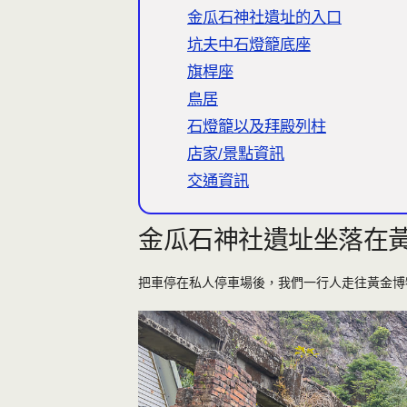
金瓜石神社遺址的入口
坑夫中石燈籠底座
旗桿座
鳥居
石燈籠以及拜殿列柱
店家/景點資訊
交通資訊
金瓜石神社遺址坐落在
把車停在私人停車場後，我們一行人走往黃金博