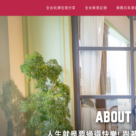
Skip
全台玩樂住宿分享
全台美食記錄
美媽日本旅
to
content
ABO
人生就是要過得快樂! 