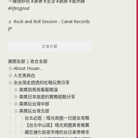
一樣很好吃
#美食
#生活
#廚房
#氣炸鍋
#lifeisgood
♬ Rock and Roll Session - Canal Records
JP
文章分類
展開全部
|
收合全部
About Hsuan...
人生黑與白
全台灣走透透的吃喝玩樂分享
美媽到馬祖看藍眼淚
美媽日本旅遊的實務經驗分享
美媽玩台灣中部
美媽玩台灣北部
台北必逛｜晴光商圈一日遊全攻略！從50年老店蔡家甜不辣
【台北中山區】晴光商圈美食推薦！城市冰品 大碗爆料黑糖
藏在通化街夜市裡的台日美學佛寺「天光願」，來自東京淺草