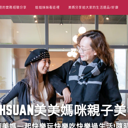
遊的實務經驗分享
姐姐妹妹看這裡
美媽分享給大家的生活選品/好康
UT HSUAN美美媽咪親子
跟著美媽一起快樂玩快樂吃快樂過生活!隨