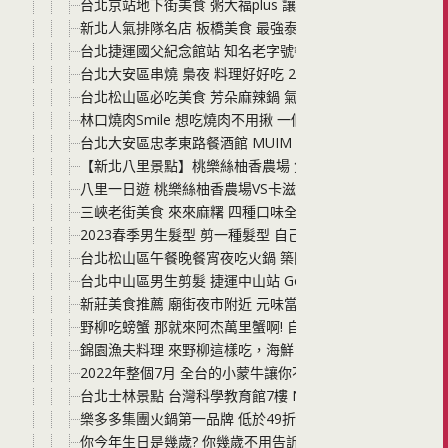
台北京站地下街美食 粥大福plus 讓你體驗盛夏一口吃粥一
新北人氣排隊名店 板橋美食 最強泰式火鍋 追樂秘式泰鍋物
台北捷運國父紀念館站 知名老字號餐廳 星辰牛排 來吃米其林
台北大安區串燒 梟夜 料理好好吃 2023母親節活動帶媽咪
台北松山區必吃美食 芳朵麻辣鍋 氣氛超優雅 還有包廂區座
林口燒肉Smile 想吃燒肉不用揪 一個人也能爽吃燒肉 還
台北大安區忠孝東路餐酒館 MUIM Taipei 放感情 木曜酒
【新北八里景點】桃樂絲柚香農場 免門票！親子看動物、
八里一日遊 桃樂絲柚香農場VS卡滋爆米花觀光工廠 有吃有
三峽老街美食 來來麻糬 四種口味全部手工現點現包 料餡滿
2023春季男生髮型 剪一種髮型 自己能變換成兩種造型 中山區人氣髮
台北松山區午餐晚餐宵夜吃火鍋 築間幸福鍋物台北復興南路
台北中山區男生剪髮 捷運中山站 God Hand 不用到東
新莊美食推薦 廟街夜市附近 元味當歸 想吃羊肉湯一個人也
野柳吃螃蟹 那就來阿杰萬里蟹啊! 自家漁船現撈，海鮮料
錦園漁夫料理 來野柳這樣吃，海鮮、龍蝦、花斑魚、九孔鮑
2022年整個7月 全台的小蒙牛讓你不只肉肉海鮮吃到飽還要芒
台北士林景點 台灣科學教育館7樓 NAKED URANAI TAIPEI AI
樂多多集團火鍋第一品牌 低於49折，多3元多3件 肉多多火
你今年生日是幾歲? 你幾歲不用告訴我，只要你去四川龍府