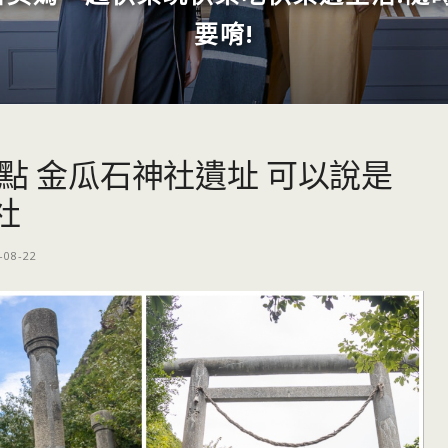
要唷!
點 金瓜石神社遺址 可以說是
社
-08-22