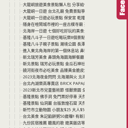
大龍峒旅遊美食景點懶人包 分享給你捷運下車後的三大必
大龍峒一日遊 台北孔廟 免費景點寧靜又好逛 圓山一日遊不
大龍峒一日遊必玩景點 保安宮 乾隆時期即建立的廟宇 搭
隱身在喧鬧城市裡的一座古樸寺廟 臺北臨濟護國禪寺 全臺
北海岸一日遊 七個好吃好玩的美食景點分享整理 必玩的
基隆八斗子一日遊吃喝玩樂8個景點這樣玩 大坪海岸、望幽
基隆八斗子親子景點 潮境公園 長潭里漁港潮間帶 必玩! 帶
進入東北角海岸的第一個休息站 鼻頭港服務區 有停車場、
新北瑞芳美食 鼻頭角海園海鮮餐廳 就在海旁邊的餐廳 吃
新北景點 瑞芳必玩景點 金瓜石神社遺址 可以說是台灣最具
饒河街夜市必吃美食 品臻黃金脆皮燒肉 酥酥脆脆 人手一盒
2023北海夜金閃閃 北海潮與火 北海岸一日遊 一年一度的
台北內湖樂高專賣店 BRICK PAPA內湖展示空間 樂高種
2023新北市兒童藝術節 怪獸樂園 全部玩透透 不用買票 免
基隆景點 佛手洞 免門票好停車 天然海蝕洞穴 喜歡探險的
基隆景點 仙洞巖 台版敦煌石窟 天然海蝕洞的廟宇 一線天
新竹市立動物園 小朋友$25 大人$50好好玩 近距離觀察動
台北美食 朱記餡餅粥50歲囉!! 有新菜色還有餡餅山大胃王
九份民宿推薦 聽風的歌 媲美飯店等級的chill 附停車場 走