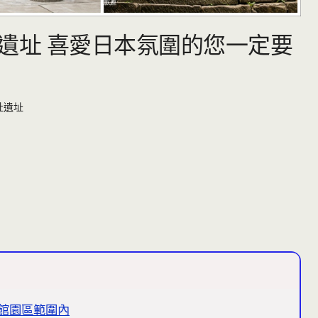
遺址 喜愛日本氛圍的您一定要
社遺址
館園區範圍內