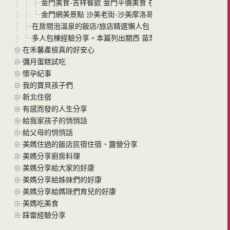
金門美食-吉祥餐飲 金門平價美食 在地人天天排隊都甘願的
金門網美景點 沙美老街-沙美摩洛哥 簡單拍出網美照 手機
在房間泡溫泉的飯店/旅店精選懶人包 在房間裡想泡就泡 不用
多人包棟經驗分享。本篇列出關西 苗栗 南投 四家我們包棟過的
在禾馨產檢真的好安心
彌月蛋糕試吃
懷孕紀事
我的寶貝孩子們
新北住宿
有感而發的人生分享
給我家孩子的悄悄話
給父母的悄悄話
美媽住過的飯店民宿住宿、露營分享
美媽分享廚房料理
美媽分享給大家的好康
美媽分享給姊妹們的好康
美媽分享給媽咪們育兒的好康
美媽吃美食
踩雷經驗分享