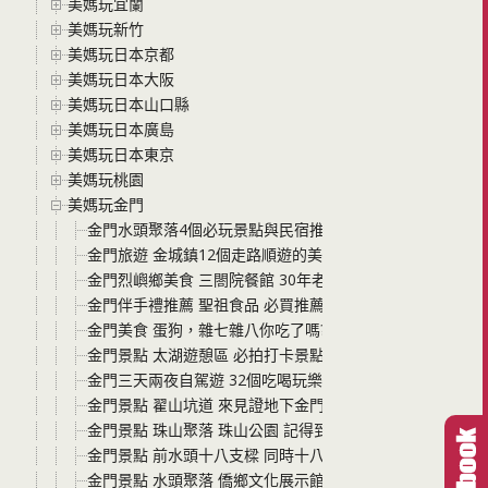
美媽玩宜蘭
美媽玩新竹
美媽玩日本京都
美媽玩日本大阪
美媽玩日本山口縣
美媽玩日本廣島
美媽玩日本東京
美媽玩桃園
美媽玩金門
金門水頭聚落4個必玩景點與民宿推薦 讓您從民宿出門就能”
金門旅遊 金城鎮12個走路順遊的美食景點通通分享 必吃必
金門烈嶼鄉美食 三閤院餐館 30年老店 在地人都吃的美食餐
金門伴手禮推薦 聖祖食品 必買推薦豬腳貢糖超級好吃
金門美食 蛋狗，雜七雜八你吃了嗎? 隱身在靜謐社區裡的
金門景點 太湖遊憩區 必拍打卡景點漂浮斑馬線 超級立體超
金門三天兩夜自駕遊 32個吃喝玩樂的景點與美食全分享 
金門景點 翟山坑道 來見證地下金門的偉大傑作 最美的坑道
金門景點 珠山聚落 珠山公園 記得到制高點一覽聚落之外 
金門景點 前水頭十八支樑 同時十八支上樑的風華古厝群景
金門景點 水頭聚落 僑鄉文化展示館 必拍洋樓網美照 附近