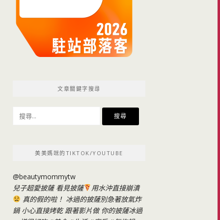
文章關鍵字搜尋
搜
尋
關
鍵
美美媽咪的TIKTOK/YOUTUBE
字:
@beautymommytw
兒子超愛披薩 看見披薩
用水沖直接崩潰
真的假的啦！ 冰過的披薩別急著放氣炸
鍋 小心直接烤乾 跟著影片做 你的披薩冰過