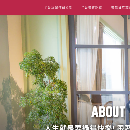
Skip
全台玩樂住宿分享
全台美食記錄
美媽日本旅
to
content
ABO
人生就是要過得快樂! 