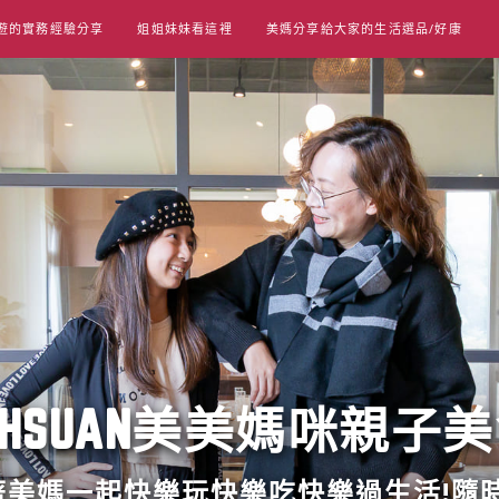
遊的實務經驗分享
姐姐妹妹看這裡
美媽分享給大家的生活選品/好康
UT HSUAN美美媽咪親子
跟著美媽一起快樂玩快樂吃快樂過生活!隨