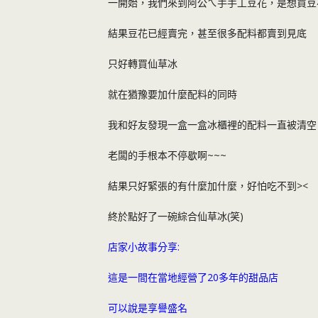
一開始，我們來到阿公ㄟ手手工豆花，是想買豆
結果豆花已經賣完，甚至很多配料都賣到見底
只好轉買仙草冰
就在猶豫要加什麼配料的同時
我和好友發現一盒一盒冰櫃裡的配料一直被清空
老闆的手根本不停歇啊~~~
結果只好緊張的有什麼加什麼，好怕吃不到><
終於點好了一碗綜合仙草冰(笑)
店家小故事分享:
這是一間在當地經營了20多年的甜品店
可以說是享譽盛名