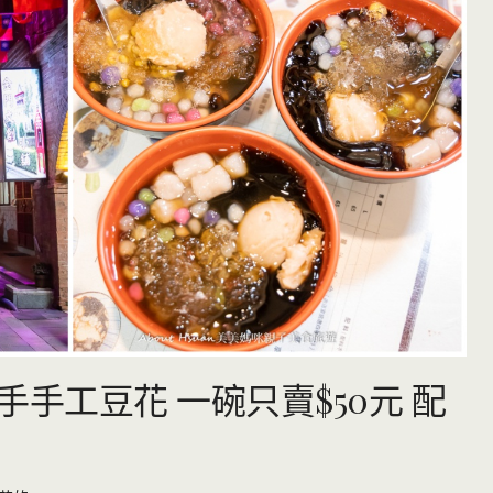
手手工豆花 一碗只賣$50元 配