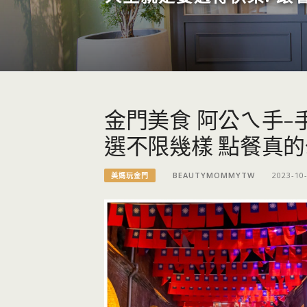
金門美食 阿公ㄟ手-
選不限幾樣 點餐真
BEAUTYMOMMYTW
2023-10
美媽玩金門