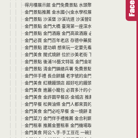
得月樓展示館 金門免費景點 水頭聚落必玩景點之一
金門景點推薦 金水國小(金水學校展示館) 一種回到書院上
金門景點 沙溪堡 沙溪坑道 沙溪營區木棧道看海景 看日落
金門景點 金門大橋 臺灣第一座深水域的跨海大橋 通往小金
金門景點 金門酒廠 金門高粱酒廠 必吃高粱酒冰淇淋咖啡與
金門必買 金門百年老店 存德中藥房 店裡的櫃子都是近二百
金門景點 建功嶼 想來玩一定要先看潮汐表 否則無法登島唷!
金門美食 閩式燒餅 位於沙美老街 下午冷門時段一樣排隊 
金門景點 後浦16藝文特區 金門金城鎮上免費景點 必拍花
金門景點 清金門鎮總兵署 免費景點 就在美食多多的金城鎮
金門伴手禮 長合餅舖 老字號的金門傳統餅舖糕點 伴手禮價
金門美食 紅糖饅頭店 超好吃的饅頭 老闆的用心吃得出來 
金門美食 進麗小籠包 必買多汁的小籠包與一口吃水煎包 
金門美食 金許園早餐店-金城店 推薦必吃美食-多汁的豬肉
金門早餐 松興油條 金門人都來買的現炸油條 絕對是金門美
金門美食 金門必吃早餐 金一燒餅 跟著排就對了 鹹甜都好
金門菜刀 金門伴手禮推薦 金合利鋼刀觀光工廠 買鋼刀還能
金門租車 推薦金豐租車 金門機場取車好便利 汽機車都很新
金門美食 阿公ㄟ手-手工豆花 一碗豆花$50元配料任選不