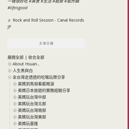
一樣很好吃
#美食
#生活
#廚房
#氣炸鍋
#lifeisgood
♬ Rock and Roll Session - Canal Records
JP
文章分類
展開全部
|
收合全部
About Hsuan...
人生黑與白
全台灣走透透的吃喝玩樂分享
美媽到馬祖看藍眼淚
美媽日本旅遊的實務經驗分享
美媽玩台灣中部
美媽玩台灣北部
美媽玩台灣南部
美媽玩台灣東部
美媽玩基隆