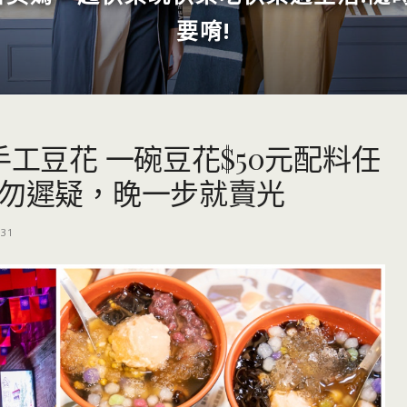
要唷!
手工豆花 一碗豆花$50元配料任
的勿遲疑，晚一步就賣光
-31