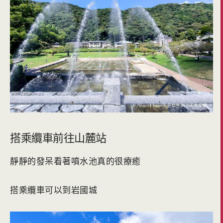
搭乘纜車前往山麓站
靜靜的發呆看著噴水池真的很療癒
搭乘纜車可以到岩國城