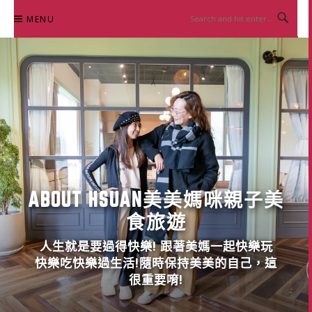
Skip
MENU
to
content
ABOUT HSUAN美美媽咪親子美
食旅遊
人生就是要過得快樂! 跟著美媽一起快樂玩
快樂吃快樂過生活!隨時保持美美的自己，這
很重要唷!