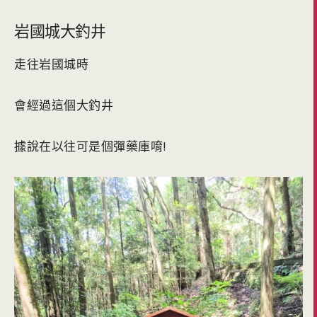
岩國城大釣井
走往岩國城時
會經過這個大釣井
據說在以往可是個彈藥庫唷!