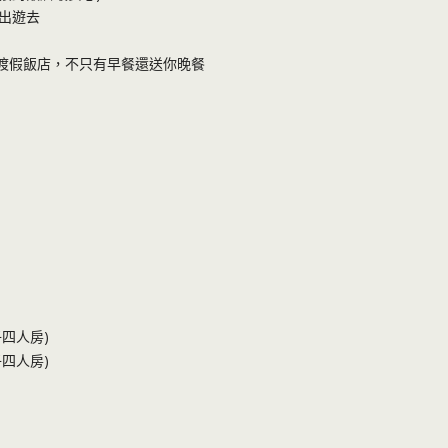
出遊去
假期渡假飯店，不只有早餐還送你晚餐
子四人房)
子四人房)