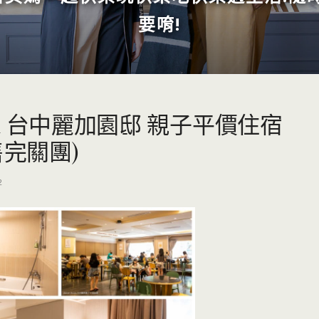
要唷!
tel 台中麗加園邸 親子平價住宿
售完關團)
2