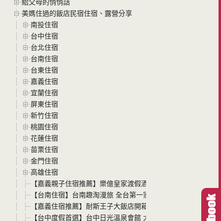
給父母的悄悄話
美媽住過的飯店民宿住宿、露營分享
南投住宿
台中住宿
台北住宿
台南住宿
台東住宿
嘉義住宿
宜蘭住宿
屏東住宿
新竹住宿
桃園住宿
花蓮住宿
苗栗住宿
金門住宿
高雄住宿
【嘉義親子住宿推薦】樂億皇家渡假酒店 自助早餐強到沒朋友
【台南住宿】台南趣淘漫旅 全台第一家冒險飯店！高空滑索
【嘉義住宿推薦】耐斯王子大飯店開箱 房間就能看阿里山日出!
【台中度假首選】台中日光溫泉會館 大坪數客房、獨立冷熱