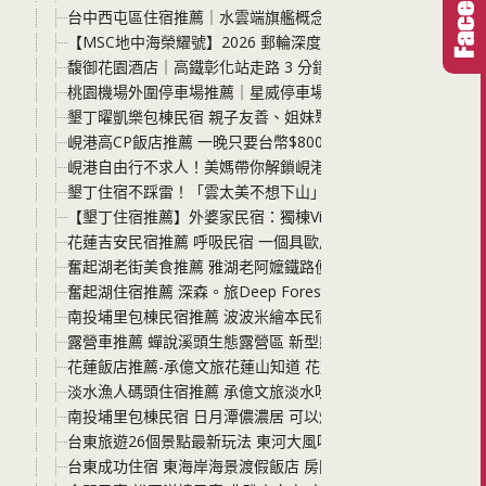
台中西屯區住宿推薦｜水雲端旗艦概念旅館 擺脫摩鐵舊印象
【MSC地中海榮耀號】2026 郵輪深度開箱：從基隆/高雄
馥御花園酒店｜高鐵彰化站走路 3 分鐘！24小時遊戲室健身房
桃園機場外圍停車場推薦｜星威停車場免費停車分享，善用信
墾丁曜凱樂包棟民宿 親子友善、姐妹聚會、玩水烤肉一次到位
峴港高CP飯店推薦 一晚只要台幣$800！峴港 Aria Grand Ho
峴港自由行不求人！美媽帶你解鎖峴港自助旅行秘笈：景點、
墾丁住宿不踩雷！「雲太美不想下山」開箱：獨特美學空間、
【墾丁住宿推薦】外婆家民宿：獨棟Villa享私密戲水池，有大
花蓮吉安民宿推薦 呼吸民宿 一個具歐風感、可以撸貓、可以
奮起湖老街美食推薦 雅湖老阿嬤鐵路便當 菜色豐富價格平實 
奮起湖住宿推薦 深森。旅Deep Forest Inn 平價住宿推薦
南投埔里包棟民宿推薦 波波米繪本民宿 鄰近埔里夜市走路3分
露營車推薦 蟬說溪頭生態露營區 新型態的露營體驗 睡得更好
花蓮飯店推薦-承億文旅花蓮山知道 花蓮火車站走路4分鐘 帶
淡水漁人碼頭住宿推薦 承億文旅淡水吹風 鄰近淡海輕軌漁人碼頭
南投埔里包棟民宿 日月潭儂濃居 可以烤肉、唱卡拉OK、玩麻
台東旅遊26個景點最新玩法 東河大風吹X成功人事電輔車之旅 
台東成功住宿 東海岸海景渡假飯店 房間內擁有獨立式觀景陽