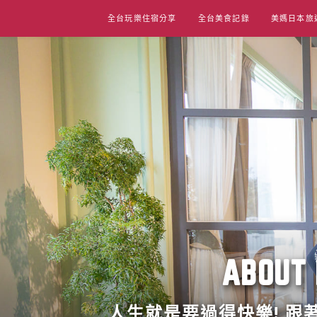
Skip
全台玩樂住宿分享
全台美食記錄
美媽日本旅
to
content
ABO
人生就是要過得快樂! 