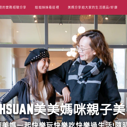
遊的實務經驗分享
姐姐妹妹看這裡
美媽分享給大家的生活選品/好康
UT HSUAN美美媽咪親子
跟著美媽一起快樂玩快樂吃快樂過生活!隨