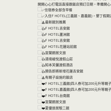
開開心心打電話直接跟飯店預訂日期，準備開心
住宿券全部含早餐
入住F HOTEL(三義館、嘉義館)，墾丁
最新館別推薦
F HOTEL吉安館
F HOTEL蘆洲館
F HOTEL吉安館
F HOTEL花蓮站前館
宜蘭朗居文旅
清境峻悅渡假山莊
知本芙儷渡假酒店
預告即將新增花蓮吉安館
有親子設施的飯店
F HOTEL三義館(四人券可加200元升等親
F HOTEL嘉義館(四人券可加200元升等親
F HOTEL台南館
宜蘭朗居文旅
夏優旅居駁二館