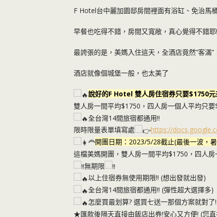
F Hotel台中麗加園邸房間裡面有浴缸、免治馬
早餐也吃得不錯，房間又寬敞，真心覺得不錯耶
最誇張的是，美媽入住這天，全酒店竟然”客滿”
酒店就像個城堡一般，也太美了
說好的F Hotel 雙人房住宿券只要$1750
雙人房一間平均$1750，四人房一個人平均只要$
全台灣14間旅宿都通用!!
限時限量表單填寫處
https://docs.googl
開團日期：2023/5/28截止(最後一波，
這檔美媽開團，雙人房一間平均$1750，四人房
無期限
以上住宿券無使用期限!! (想出發就出發)
全台灣14間旅宿都通用!! (彈性超大選擇多)
怎麼買最划算? 選買七送一那個方案就對了!
★匯款後隔天直接由飯店出券!安心又方便! (您