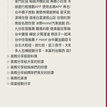
金門民宿 裕園洋樓民宿 典雅小白宮 木質裝潢好舒適 鄰近知
旅遊行程規劃APP 使用去趣APP 再也不需要用word複製貼
台中親子景點 東勢林場遊樂區 夏天就來個快樂的與森林有約之
清境住宿 清境白雲渡假山莊 住宿的景觀超好，離青青市集 清境國
南投名間住宿 沐野motel汽車旅館 四人房有浴缸附早餐 中午12
九份民宿推薦 聽風的歌 媲美飯店等級的chill 附停車場 走到
台中露營 蟬說:夕陽漫漫 帶孩子一起來看夕陽 夜間濕地生態導
台中住宿推薦 F Hotel 台中麗加園邸 親子平價住宿的好選擇 
台北大稻埕、迪化街、延三夜市、大稻埕D.G Hotel花園旅
多人包棟經驗分享。本篇列出關西 苗栗 南投 四家我們包棟過的
美媽分享廚房料理
美媽分享給大家的好康
美媽分享給姊妹們的好康
美媽分享給媽咪們育兒的好康
美媽吃美食
踩雷經驗分享