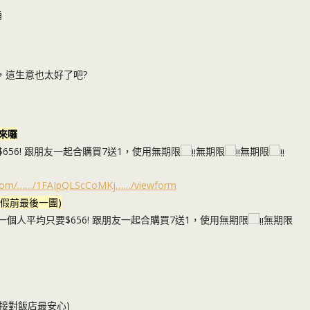
桶
!
，這生意也太好了吧?
元來囉
656! 跟朋友一起合購買7送1，使用無期限
無期限
無期限
e.com/……/1FAIpQLScCoMKj……/viewform
暑假前最後一團)
一個人平均只要$656! 跟朋友一起合購買7送1，使用無期限
無期限
直接對飯店最安心)