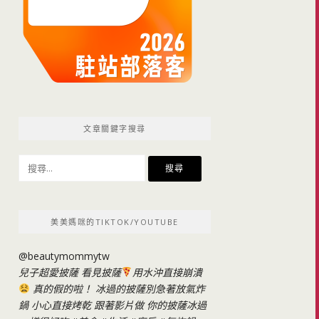
文章關鍵字搜尋
搜
尋
關
鍵
美美媽咪的TIKTOK/YOUTUBE
字:
@beautymommytw
兒子超愛披薩 看見披薩
用水沖直接崩潰
真的假的啦！ 冰過的披薩別急著放氣炸
鍋 小心直接烤乾 跟著影片做 你的披薩冰過