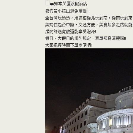
知本芙儷渡假酒店
暑假帶小孩出遊免煩惱!!
全台灣玩透透，用這檔從北玩到南，從南玩到東
美媽住過台中館，交通方便，美食超多走路就能
房間舒適寬敞還能享受泡澡!
假日、大假日的規則規定，表單都寫清楚囉!!
大家把握時間下單團購吧!