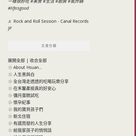
一樣很好吃
#美食
#生活
#廚房
#氣炸鍋
#lifeisgood
♬ Rock and Roll Session - Canal Records
JP
文章分類
展開全部
|
收合全部
About Hsuan...
人生黑與白
全台灣走透透的吃喝玩樂分享
在禾馨產檢真的好安心
彌月蛋糕試吃
懷孕紀事
我的寶貝孩子們
新北住宿
有感而發的人生分享
給我家孩子的悄悄話