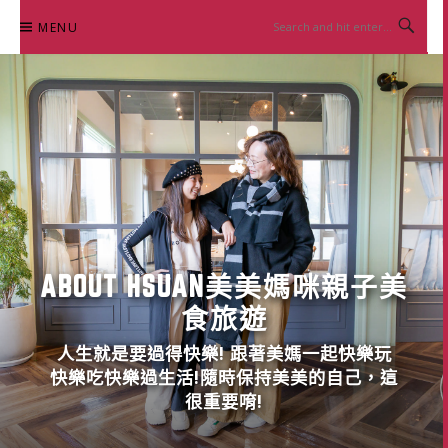
Skip
MENU
to
content
ABOUT HSUAN美美媽咪親子美
食旅遊
人生就是要過得快樂! 跟著美媽一起快樂玩
快樂吃快樂過生活!隨時保持美美的自己，這
很重要唷!