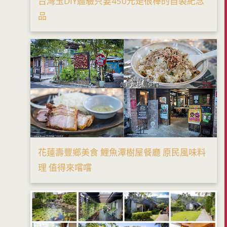
台灣玉DIY體驗只要450元是很棒的自製紀念
品
花蓮壽豐鄉美食 鯉魚潭樹屋餐廳 原民風味料
理 值得來嚐嚐