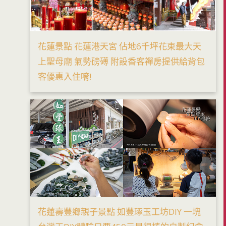
花蓮景點 花蓮港天宮 佔地6千坪花東最大天
上聖母廟 氣勢磅礡 附設香客禪房提供給背包
客優惠入住唷!
花蓮壽豐鄉親子景點 如豐琢玉工坊DIY 一塊