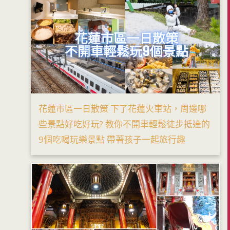
花蓮市區一日散策 下了花蓮火車站，周邊哪
些景點好吃好玩? 教你不開車輕鬆徒步抵達的
9個吃喝玩樂景點 帶著孩子一起旅行趣