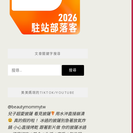
文章關鍵字搜尋
搜
尋
關
鍵
美美媽咪的TIKTOK/YOUTUBE
字:
@beautymommytw
兒子超愛披薩 看見披薩
用水沖直接崩潰
真的假的啦！ 冰過的披薩別急著放氣炸
鍋 小心直接烤乾 跟著影片做 你的披薩冰過