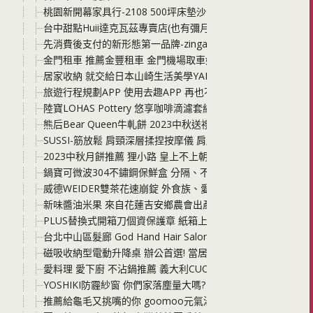
桃園新開幕家具行-2108 500坪床墊沙發家具展示中心 選擇
台中甜點Huii達克瓦茲專賣店(也有彌月蛋糕) 一間只做外帶
先消費後支付的新形態第一品牌-zingala 銀角零卡，先享受後
金門租車 推薦金豐租車 金門機場取車好便利 汽機車都很新 
居家收納 就交給日本山崎生活美學YAMAZAKI 日本百年居家
旅遊行程規劃APP 使用去趣APP 再也不需要用word複製貼
陸寶LOHAS Pottery 悠享咖啡滴濾套組 一天中的美好時刻 
熊后Bear Queen牛軋餅 2023中秋送禮 平日下午茶 給自
SUSSI-筋放鬆 肩頸深層揉捏按摩儀 肩腰背腿都好用 讓你真
2023中秋月餅推薦 狸小路 皇上不上朝-流心月餅與綜合月餅
鍋寶可微波304不鏽鋼保鮮盒 分隔、不分隔都有，可以放微波
威德WEIDER雙茶花速崩錠 外食族、愛吃美食，不用忍! 分享
新味醬油米果 來自花蓮吉安鄉農會出產的天皇御用米「吉野1
PLUS替換式開箱刀個資保護章 紙箱上、廢棄文件甚至是小孩
台北中山區髮廊 God Hand Hair Salon 女生染髮 男生剪
磁吸收納型電動升降桌 辦公首選! 當居家辦公桌、兒童學習桌
愛料理 愛下廚 不沾鍋推薦 義大利CUOCO S3大寶鍋 鈦 高碳
YOSHIKI防霾紗窗 你們家落塵量大嗎? 建議更換成防霾紗網真
推薦給龜毛又挑嘴的你 goomoo元氣湯種貝果 早餐、下午茶