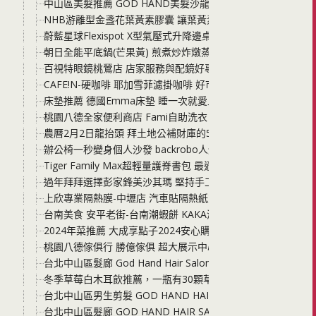
中山區美髮推薦 GOD HAND美髮沙龍 2024夏天女生髮型
NHB游離型金盞花葉黃素膠囊 讓葉黃素給你最堅強的支持 工
蔚藍星球Flexispot X型氣壓式升降邊桌 小空間必備的邊桌
朝日全能平底鍋(芒果黃) 煎煮炒炸燉蒸 無油少水料理 烘烤麵包
百視特眼鏡桃鶯店 店家服務與配鏡好專業 眼鏡與隱形眼鏡的
CAFE!N-硬咖啡 耶加雪菲濾掛咖啡 好市多新上架販售的高CP
床墊推薦 德國Emma床墊 睡一次就愛上的Q度 能讓你好好睡
桃園八德全家便利商店 Fami自助洗衣 在便利商店洗衣服喝咖
農曆2月2日龍抬頭 拜土地公補財庫的5個秘技分享 便利商店
辦公椅一秒變身個人沙發 backrobo人體工學貝果椅 智慧完
Tiger Family Max超輕量護脊書包 最適合國小中高年級學
過年拜拜選擇彭家鋒美沙其瑪 堅持手工蓬鬆口感的好味道 一
上欣專業隔熱膜-中壢店 汽車貼隔熱紙交給上欣 高CP汽車隔
台南美食 安平老街-台南潮蝦餅 KAKA海洋燒鬼滅之刃桶裝版
2024年菜推薦 大成享點子2024安心購年菜 年年獲獎的年菜6
桃園八德傢俱行 勝億傢俱 超大展示中心 沙發、床組、從客廳
台北中山區髮廊 God Hand Hair Salon 兒童剪染燙髮型推薦店
冬季草莓白木耳飲推薦，一瓶有30顆草莓精華！喝護家人的木
台北中山區男生剪髮 GOD HAND HAIR SALON 2023
台北中山區髮廊 GOD HAND HAIR SALON 2023秋冬髮色趨