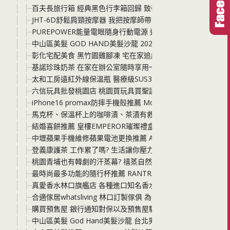
百夫長旅行箱 經典黑色行李箱回歸 致敬2015年-2019年的華
JHT-6D舒鬆肩頸按摩器 我把按摩師帶回家了! 價格便宜到誇
PUREPOWER能量電眼隨身行動電源 通勤、出遊，住宿不再
中山區美髮 GOD HAND美髮沙龍 2025女生燙髮 羊毛捲、
彰化宅配美食 黑竹園雞腳凍 宅在家追劇、露營、野餐，宵夜
基諾珍珠奶茶 在家在辦公室隨時享用一杯珍奶 有了基諾真的
太和工房遠紅外線保溫瓶 醫療級SUS316不鏽鋼製造 最經典
六信玩具批發桃園店 桃園買玩具買聖誕禮物、生日禮物一定要
iPhone16 promax防摔手機殼推薦 Monocozzi 吃
馬克杯、保溫杯上的咖啡漬、茶漬有救了! 只要使用過碳酸鈉 
結婚喜餅推薦 皇樓EMPEROR璀璨禮盒與MINI璀璨小圓提
中壢蘋果手機維修蘋果電池更換推薦 Ace Fix手機維修 iPho
登義康護茶 工作累了嗎? 生活讓你壓力好大? 隨時來一杯康護
桃園青埔也有韓劇的汗蒸幕? 禧蒸自然美學汗蒸館 不用飛韓國啦
最時尚最多功能的隨行杯推薦 RANTRA隨行杯 可以是隨行
真愛香水林口旗艦店 各種進口知名香水 男香女香禮盒、單瓶 
合適傢居whatsliving 林口訂製傢俱 為你的家客製化屬於合
購買預售屋 銀行通知對保以及預售屋驗屋 這其中的細節與小眉
中山區美髮 God Hand美髮沙龍 台北男生剪髮推薦 捷運中山