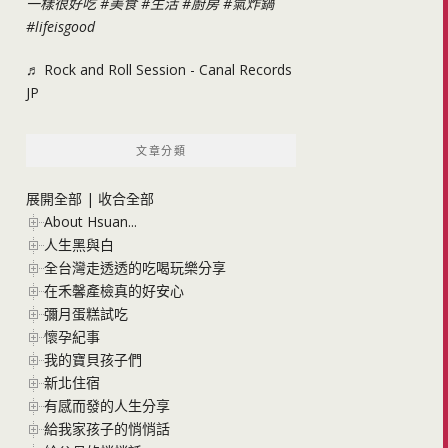
一樣很好吃
#美食
#生活
#廚房
#氣炸鍋
#lifeisgood
♬ Rock and Roll Session - Canal Records
JP
文章分類
展開全部
|
收合全部
About Hsuan...
人生黑與白
全台灣走透透的吃喝玩樂分享
在禾馨產檢真的好安心
彌月蛋糕試吃
懷孕紀事
我的寶貝孩子們
新北住宿
有感而發的人生分享
給我家孩子的悄悄話