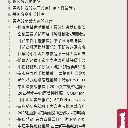
給父母的悄悄話
美媽住過的飯店民宿住宿、露營分享
美媽分享廚房料理
美媽分享給大家的好康
桃園青埔做臉推薦｜夏沐妍高端皮膚管理中心．AI肌膚檢測＋
全桃園最美按摩店【瑝緹御指-足體養身會館(三民店)按摩調理】
【台中伴手禮推薦】拿了國際風味獎二星卻還在夜市擺攤！小烏
【超商紅酒微醺筆記】下班後的深夜食堂 這兩支「紗莉那紅酒
快樂的小牛喝起來就是不一樣！開箱五梅鮮乳 單一牧場的純粹
忙碌人必備！玄羽皇家滴雞精評價｜溫柔補給全家元氣，告別
小樹修修親子沙龍 中壢平鎮專業親子髮廊，兒童剪髮、染護髮
臺東鹿野伴手禮推薦 | 碧蘿園紅烏龍禮盒開箱、花香風味設計茶
新竹韓式皮膚管理推薦｜聆癒H•STUDIO：非侵入式液態皮秒
中山區燙染推薦｜2025女生髮型趨勢 GOD Hand hair sa
2025秋冬中山區美髮推薦｜GOD Hand hair salon：
【中山區美髮推薦】GOD Hand hair salon Taki店長 
買床墊要先試睡！大漢家具桃園藝文店打造床墊沉浸式試睡體
2025出國小孩換護照 爸媽幫小孩申辦護照注意事項一次報你知 
蝦皮特選_官方直營當日到 你下單了嗎? 優惠超多 無外包裝價
中壢手機維修推薦 占士邦手機維修中壢店 iPhone/Andro