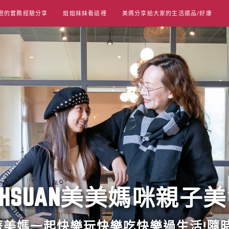
遊的實務經驗分享
姐姐妹妹看這裡
美媽分享給大家的生活選品/好康
UT HSUAN美美媽咪親子
跟著美媽一起快樂玩快樂吃快樂過生活!隨