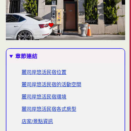
章節連結
麓司岸悠活民宿位置
麓司岸悠活民宿的活動空間
麓司岸悠活民宿環境
麓司岸悠活民宿各式房型
店家/景點資訊