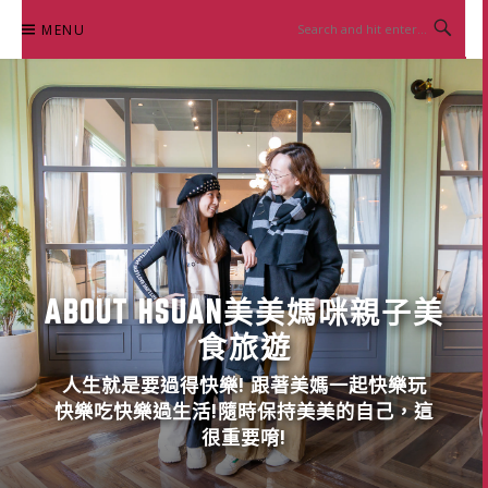
Skip
MENU
to
content
ABOUT HSUAN美美媽咪親子美
食旅遊
人生就是要過得快樂! 跟著美媽一起快樂玩
快樂吃快樂過生活!隨時保持美美的自己，這
很重要唷!