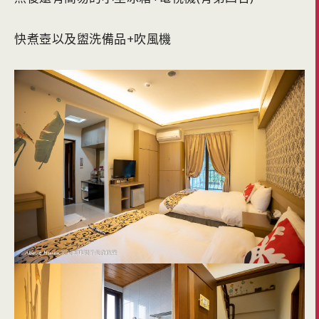
快煮壺以及盥洗備品+吹風機