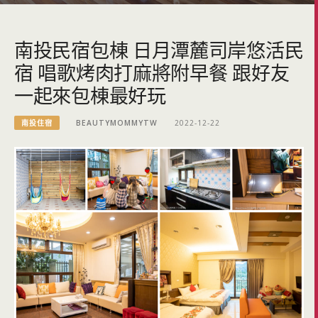
南投民宿包棟 日月潭麓司岸悠活民
宿 唱歌烤肉打麻將附早餐 跟好友
一起來包棟最好玩
南投住宿
BEAUTYMOMMYTW
2022-12-22