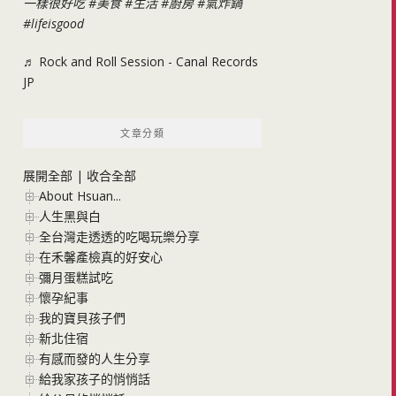
一樣很好吃
#美食
#生活
#廚房
#氣炸鍋
#lifeisgood
♬ Rock and Roll Session - Canal Records
JP
文章分類
展開全部
|
收合全部
About Hsuan...
人生黑與白
全台灣走透透的吃喝玩樂分享
在禾馨產檢真的好安心
彌月蛋糕試吃
懷孕紀事
我的寶貝孩子們
新北住宿
有感而發的人生分享
給我家孩子的悄悄話