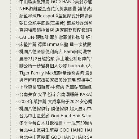
中山區美髮推薦 GOD HAND美髮沙龍 2024夏天女生髮型
NHB游離型金盞花葉黃素膠囊 讓葉黃素給你最堅強的支持 工
蔚藍星球Flexispot X型氣壓式升降邊桌 小空間必備的邊桌
朝日全能平底鍋(芒果黃) 煎煮炒炸燉蒸 無油少水料理 烘烤麵包
百視特眼鏡桃鶯店 店家服務與配鏡好專業 眼鏡與隱形眼鏡的
CAFE!N-硬咖啡 耶加雪菲濾掛咖啡 好市多新上架販售的高CP
床墊推薦 德國Emma床墊 睡一次就愛上的Q度 能讓你好好睡
桃園八德全家便利商店 Fami自助洗衣 在便利商店洗衣服喝咖
農曆2月2日龍抬頭 拜土地公補財庫的5個秘技分享 便利商店
辦公椅一秒變身個人沙發 backrobo人體工學貝果椅 智慧完
Tiger Family Max超輕量護脊書包 最適合國小中高年級學
過年拜拜選擇彭家鋒美沙其瑪 堅持手工蓬鬆口感的好味道 一
上欣專業隔熱膜-中壢店 汽車貼隔熱紙交給上欣 高CP汽車隔
台南美食 安平老街-台南潮蝦餅 KAKA海洋燒鬼滅之刃桶裝版
2024年菜推薦 大成享點子2024安心購年菜 年年獲獎的年菜6
桃園八德傢俱行 勝億傢俱 超大展示中心 沙發、床組、從客廳
台北中山區髮廊 God Hand Hair Salon 兒童剪染燙髮型推薦店
冬季草莓白木耳飲推薦，一瓶有30顆草莓精華！喝護家人的木
台北中山區男生剪髮 GOD HAND HAIR SALON 2023
台北中山區髮廊 GOD HAND HAIR SALON 2023秋冬髮色趨