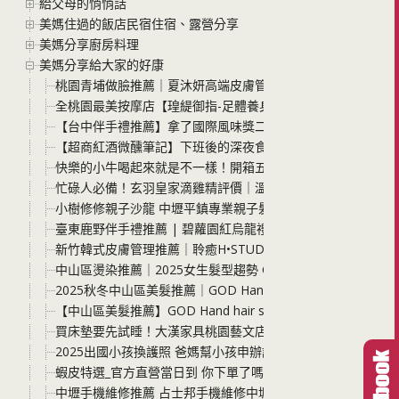
給父母的悄悄話
美媽住過的飯店民宿住宿、露營分享
美媽分享廚房料理
美媽分享給大家的好康
桃園青埔做臉推薦｜夏沐妍高端皮膚管理中心．AI肌膚檢測＋
全桃園最美按摩店【瑝緹御指-足體養身會館(三民店)按摩調理】
【台中伴手禮推薦】拿了國際風味獎二星卻還在夜市擺攤！小烏
【超商紅酒微醺筆記】下班後的深夜食堂 這兩支「紗莉那紅酒
快樂的小牛喝起來就是不一樣！開箱五梅鮮乳 單一牧場的純粹
忙碌人必備！玄羽皇家滴雞精評價｜溫柔補給全家元氣，告別
小樹修修親子沙龍 中壢平鎮專業親子髮廊，兒童剪髮、染護髮
臺東鹿野伴手禮推薦 | 碧蘿園紅烏龍禮盒開箱、花香風味設計茶
新竹韓式皮膚管理推薦｜聆癒H•STUDIO：非侵入式液態皮秒
中山區燙染推薦｜2025女生髮型趨勢 GOD Hand hair sa
2025秋冬中山區美髮推薦｜GOD Hand hair salon：
【中山區美髮推薦】GOD Hand hair salon Taki店長 
買床墊要先試睡！大漢家具桃園藝文店打造床墊沉浸式試睡體
2025出國小孩換護照 爸媽幫小孩申辦護照注意事項一次報你知 
蝦皮特選_官方直營當日到 你下單了嗎? 優惠超多 無外包裝價
中壢手機維修推薦 占士邦手機維修中壢店 iPhone/Andro