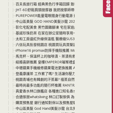
百夫長旅行箱 經典黑色行李箱回歸 致敬2015年-2019年的華
JHT-6D舒鬆肩頸按摩器 我把按摩師帶回家了! 價格便宜到誇
PUREPOWER能量電眼隨身行動電源 通勤、出遊，住宿不再
中山區美髮 GOD HAND美髮沙龍 2025女生燙髮 羊毛捲、
彰化宅配美食 黑竹園雞腳凍 宅在家追劇、露營、野餐，宵夜
基諾珍珠奶茶 在家在辦公室隨時享用一杯珍奶 有了基諾真的
太和工房遠紅外線保溫瓶 醫療級SUS316不鏽鋼製造 最經典
六信玩具批發桃園店 桃園買玩具買聖誕禮物、生日禮物一定要
iPhone16 promax防摔手機殼推薦 Monocozzi 吃
馬克杯、保溫杯上的咖啡漬、茶漬有救了! 只要使用過碳酸鈉 
結婚喜餅推薦 皇樓EMPEROR璀璨禮盒與MINI璀璨小圓提
中壢蘋果手機維修蘋果電池更換推薦 Ace Fix手機維修 iPho
登義康護茶 工作累了嗎? 生活讓你壓力好大? 隨時來一杯康護
桃園青埔也有韓劇的汗蒸幕? 禧蒸自然美學汗蒸館 不用飛韓國啦
最時尚最多功能的隨行杯推薦 RANTRA隨行杯 可以是隨行
真愛香水林口旗艦店 各種進口知名香水 男香女香禮盒、單瓶 
合適傢居whatsliving 林口訂製傢俱 為你的家客製化屬於合
購買預售屋 銀行通知對保以及預售屋驗屋 這其中的細節與小眉
中山區美髮 God Hand美髮沙龍 台北男生剪髮推薦 捷運中山