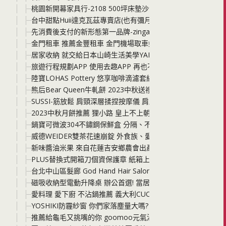
桃園新開幕家具行-2108 500坪床墊沙發家具展示中心 選擇
台中甜點Huii達克瓦茲專賣店(也有彌月蛋糕) 一間只做外帶
先消費後支付的新形態第一品牌-zingala 銀角零卡，先享受後
金門租車 推薦金豐租車 金門機場取車好便利 汽機車都很新 
居家收納 就交給日本山崎生活美學YAMAZAKI 日本百年居家
旅遊行程規劃APP 使用去趣APP 再也不需要用word複製貼
陸寶LOHAS Pottery 悠享咖啡滴濾套組 一天中的美好時刻 
熊后Bear Queen牛軋餅 2023中秋送禮 平日下午茶 給自
SUSSI-筋放鬆 肩頸深層揉捏按摩儀 肩腰背腿都好用 讓你真
2023中秋月餅推薦 狸小路 皇上不上朝-流心月餅與綜合月餅
鍋寶可微波304不鏽鋼保鮮盒 分隔、不分隔都有，可以放微波
威德WEIDER雙茶花速崩錠 外食族、愛吃美食，不用忍! 分享
新味醬油米果 來自花蓮吉安鄉農會出產的天皇御用米「吉野1
PLUS替換式開箱刀個資保護章 紙箱上、廢棄文件甚至是小孩
台北中山區髮廊 God Hand Hair Salon 女生染髮 男生剪
磁吸收納型電動升降桌 辦公首選! 當居家辦公桌、兒童學習桌
愛料理 愛下廚 不沾鍋推薦 義大利CUOCO S3大寶鍋 鈦 高碳
YOSHIKI防霾紗窗 你們家落塵量大嗎? 建議更換成防霾紗網真
推薦給龜毛又挑嘴的你 goomoo元氣湯種貝果 早餐、下午茶