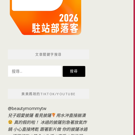
文章關鍵字搜尋
搜
尋
關
鍵
美美媽咪的TIKTOK/YOUTUBE
字:
@beautymommytw
兒子超愛披薩 看見披薩
用水沖直接崩潰
真的假的啦！ 冰過的披薩別急著放氣炸
鍋 小心直接烤乾 跟著影片做 你的披薩冰過