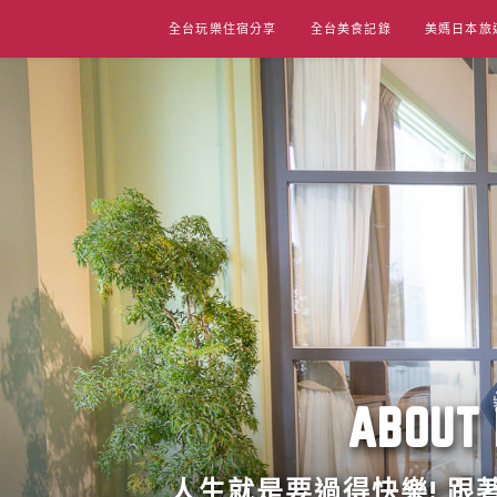
Skip
全台玩樂住宿分享
全台美食記錄
美媽日本旅
to
content
ABO
人生就是要過得快樂! 