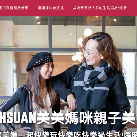
遊的實務經驗分享
姐姐妹妹看這裡
美媽分享給大家的生活選品/好康
UT HSUAN美美媽咪親子
跟著美媽一起快樂玩快樂吃快樂過生活!隨