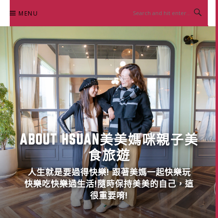
Skip
MENU
to
content
ABOUT HSUAN美美媽咪親子美
食旅遊
人生就是要過得快樂! 跟著美媽一起快樂玩
快樂吃快樂過生活!隨時保持美美的自己，這
很重要唷!