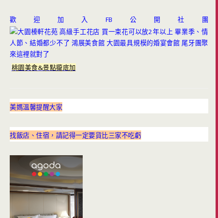
歡迎加入FB公開社團
桃園美食&景點攏底加
美媽溫馨提醒大家
找飯店、住宿，請記得一定要貨比三家不吃虧