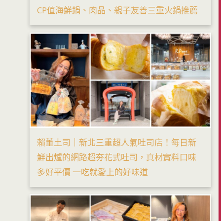
CP值海鮮鍋、肉品、親子友善三重火鍋推薦
賴董土司｜新北三重超人氣吐司店！每日新
鮮出爐的網路超夯花式吐司，真材實料口味
多好平價 一吃就愛上的好味道