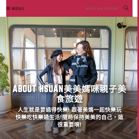
Skip
MENU
to
content
ABOUT HSUAN美美媽咪親子美
食旅遊
人生就是要過得快樂! 跟著美媽一起快樂玩
快樂吃快樂過生活!隨時保持美美的自己，這
很重要唷!