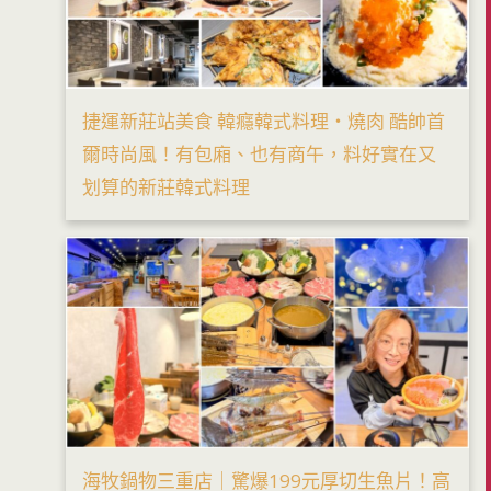
捷運新莊站美食 韓癮韓式料理・燒肉 酷帥首
爾時尚風！有包廂、也有商午，料好實在又
划算的新莊韓式料理
海牧鍋物三重店｜驚爆199元厚切生魚片！高