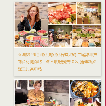
蘆洲$399吃到飽 涮飽飽石頭火鍋 牛豬雞羊魚
肉食材隨你吃，還不收服務費! 鄰近捷運新蘆
線三民高中站