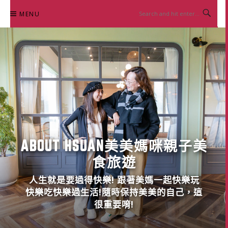
Skip
MENU
to
content
ABOUT HSUAN美美媽咪親子美
食旅遊
人生就是要過得快樂! 跟著美媽一起快樂玩
快樂吃快樂過生活!隨時保持美美的自己，這
很重要唷!