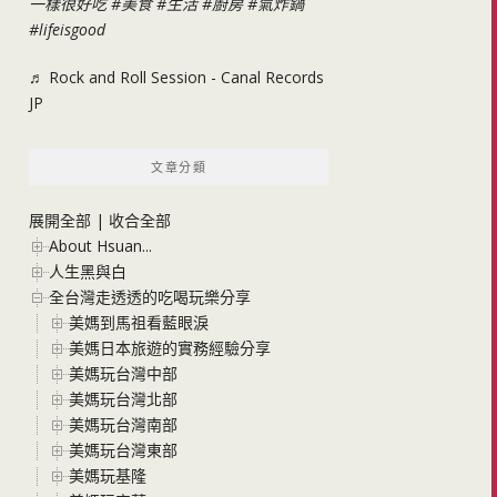
一樣很好吃
#美食
#生活
#廚房
#氣炸鍋
#lifeisgood
♬ Rock and Roll Session - Canal Records
JP
文章分類
展開全部
|
收合全部
About Hsuan...
人生黑與白
全台灣走透透的吃喝玩樂分享
美媽到馬祖看藍眼淚
美媽日本旅遊的實務經驗分享
美媽玩台灣中部
美媽玩台灣北部
美媽玩台灣南部
美媽玩台灣東部
美媽玩基隆