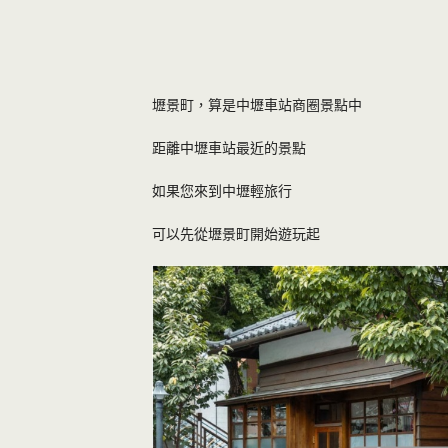
壢景町，算是中壢車站商圈景點中
距離中壢車站最近的景點
如果您來到中壢輕旅行
可以先從壢景町開始遊玩起