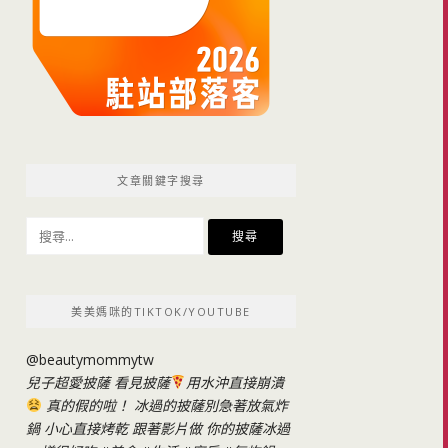
文章關鍵字搜尋
搜
尋
關
鍵
美美媽咪的TIKTOK/YOUTUBE
字:
@beautymommytw
兒子超愛披薩 看見披薩
用水沖直接崩潰
真的假的啦！ 冰過的披薩別急著放氣炸
鍋 小心直接烤乾 跟著影片做 你的披薩冰過