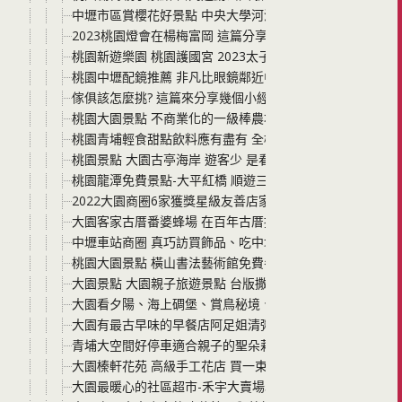
中壢市區賞櫻花好景點 中央大學河津櫻 就在中大湖畔 花期
2023桃園燈會在楊梅富岡 這篇分享燈會的路線以及必看燈
桃園新遊樂園 桃園護國宮 2023太子遊樂園 大年初一到初五
桃園中壢配鏡推薦 非凡比眼鏡鄰近中原大學 專業驗光而且多
傢俱該怎麼挑? 這篇來分享幾個小經驗! 桃園蘆竹千坪一站
桃園大園景點 不商業化的一級棒農場 小朋友來農場挖地瓜
桃園青埔輕食甜點飲料應有盡有 全桃園最有特色的百貨公司
桃園景點 大園古亭海岸 遊客少 是看海上碉堡、看日落，
桃園龍潭免費景點-大平紅橋 順遊三坑自然生態公園、三坑
2022大園商圈6家獲獎星級友善店家名單整理-桃園市星級
大園客家古厝番婆蜂場 在百年古厝採蜂蜜吃蜂巢pizza
中壢車站商圈 真巧訪買飾品、吃中壢有名的冰品天下奇冰
桃園大園景點 橫山書法藝術館免費參觀大園尖山遺址(大園
大園景點 大園親子旅遊景點 台版撒哈拉沙漠:草漯沙丘、
大園看夕陽、海上碉堡、賞鳥秘境、 求子靈驗的廟宇 原始風
大園有最古早味的早餐店阿足姐清粥小菜以及讓你搖身一變成韓
青埔大空間好停車適合親子的聖朵莉烘焙複合式餐廳以及大
大園榛軒花苑 高級手工花店 買一束花可以放2年以上 畢業
大園最暖心的社區超市-禾宇大賣場以及購買寢具與結婚必