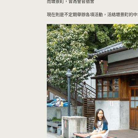
而壢景町，曾為警官宿舍
現在則是不定期舉辦各項活動，活絡壢景町的中