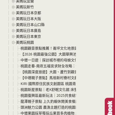
美媽玩宜蘭
美媽玩新竹
美媽玩日本京都
美媽玩日本大阪
美媽玩日本山口縣
美媽玩日本廣島
美媽玩日本東京
美媽玩桃園
桃園觀音景點推薦！崙坪文化地景園區免門票、超寬敞的翠
【2026 桃園最強公園】大園華興池生態埤塘公園：大人也
中壢一日遊｜探訪城市裡的母娘文化「中壢慈惠堂」，慢步
桃園走春-南崁五福宮求財全攻略：領開光錢母、摸天爐、
【桃園深度旅遊】大園、蘆竹到觀音：隱藏版美食與療癒手作
【中壢親子景點】馬祖新村眷村文創園區：免門票！畫畫、
KIRI 國際原住民族文創園區 桃園青埔新景點 一起來探索
桃園新屋景點｜老K舒眠文化館 床墊觀光工廠、好睡體驗、
桃園復興區最新玩法｜2025共食結雪霧鬧× Takasan舊
龍潭親子景點 上久釣蝦休閒美食餐廳 龍潭首創自動旋轉烤
頭洲魅力公園 農漁主題打造的桃園新屋親子景點 免曬太陽
中壢果園採草莓採瓜果買多肉植物 J&W多肉過嶺草莓瓜果農