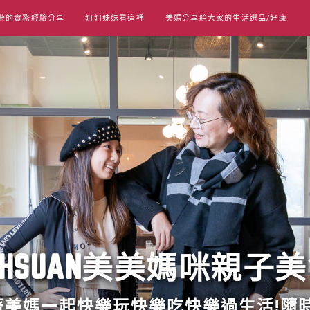
遊的實務經驗分享
姐姐妹妹看這裡
美媽分享給大家的生活選品/好康
UT HSUAN美美媽咪親子
跟著美媽一起快樂玩快樂吃快樂過生活!隨