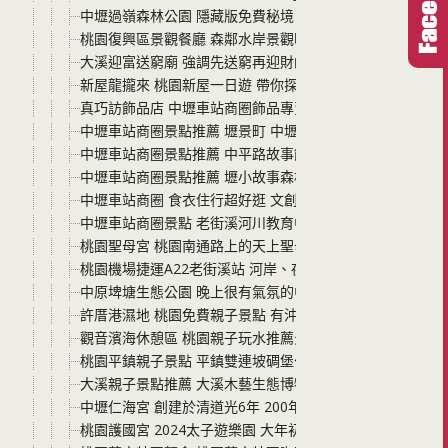
中壢過嶺森林公園 隱藏版免費秘境！有四季花海、落羽松
桃園復興區景觀餐廳 森鄰水岸景觀咖啡館 真的不僅僅是復
大溪迎富送窮廟 強調先送窮再迎財的大溪景點 還有免費停車
新屋龍攏來 桃園新屋一日遊 帶你探索新屋秘境 與蜜蜂親密
真巧訪飾品店 中壢車站商圈飾品專賣店 耳洞鼻環肚臍環飾
中壢車站商圈景點推薦 壢景町 中壢城市故事群之一 中壢
中壢車站商圈景點推薦 中平路故事館 下車後能徒步抵達的
中壢車站商圈景點推薦 壢小故事森林 處處充滿了日式氛圍
中壢車站商圈 食衣住行超好逛 文創刀具、流行鞋店、眼鏡
中壢車站商圈景點 老街溪河川教育中心 美麗的老街溪畔美
桃園聖母宮 桃園南通路上的天上聖母媽祖廟 廟前有整排壯
桃園機場捷運A22老街溪站 河岸、夜市、車站商圈沿線景
中原埤塘生態公園 晚上很有氣氛的中壢免費景點 適合情侶
許厝港濕地 桃園免費親子景點 有沖洗處有廁所 大片濕地生
觀音濱海休憩區 桃園親子玩水推薦景點 免費停車 來玩沙 
桃園平鎮親子景點 平鎮雙連坡碉堡公園 有戰車、碉堡、崗
大溪親子景點推薦 大溪木藝生態博物館壹號館 免費參觀大
中壢仁海宮 創建於清道光6年 200年歷史的廟宇 大家的中
桃園護國宮 2024太子遊樂園 大年初一正式啟動 近20