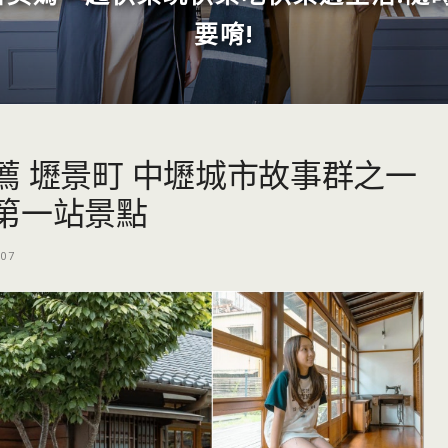
要唷!
薦 壢景町 中壢城市故事群之一
第一站景點
-07