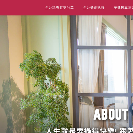
Skip
全台玩樂住宿分享
全台美食記錄
美媽日本旅
to
content
ABO
人生就是要過得快樂! 