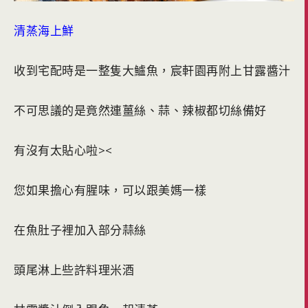
清蒸海上鮮
收到宅配時是一整隻大鱸魚，宸軒園再附上甘露醬汁
不可思議的是竟然連薑絲、蒜、辣椒都切絲備好
有沒有太貼心啦><
您如果擔心有腥味，可以跟美媽一樣
在魚肚子裡加入部分蒜絲
頭尾淋上些許料理米酒