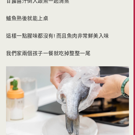
甘露醬汁倒入跟魚一起清蒸
鱸魚熟後就能上桌
這樣一點腥味都沒有! 而且魚肉非常鮮美入味
我們家兩個孩子一餐就吃掉整整一尾