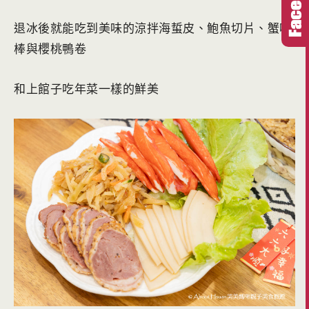
退冰後就能吃到美味的涼拌海蜇皮、鮑魚切片、蟹味
棒與櫻桃鴨卷
和上館子吃年菜一樣的鮮美