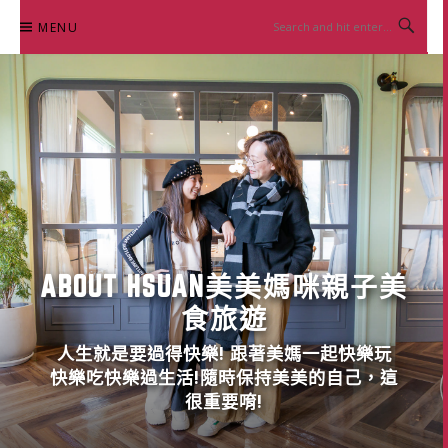
Skip
MENU
to
content
ABOUT HSUAN美美媽咪親子美
食旅遊
人生就是要過得快樂! 跟著美媽一起快樂玩
快樂吃快樂過生活!隨時保持美美的自己，這
很重要唷!