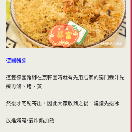
德國豬腳
這隻德國豬腳在宸軒園時就有先用店家的獨門醬汁先
醃再滷、烤、蒸
然後才宅配寄出，因此大家收到之後，建議先退冰
放進烤箱/氣炸鍋加熱