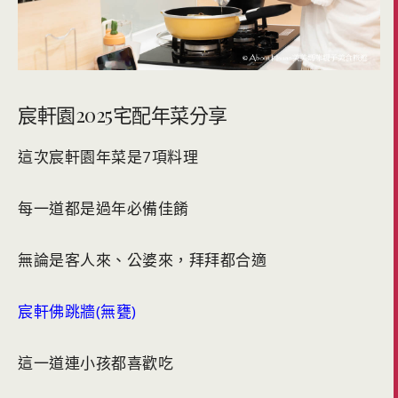
宸軒園2025宅配年菜分享
這次宸軒園年菜是7項料理
每一道都是過年必備佳餚
無論是客人來、公婆來，拜拜都合適
宸軒佛跳牆(無甕)
這一道連小孩都喜歡吃