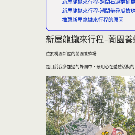
新屋龍攏來行程-蚵間石滬群捕
新屋龍攏來行程-潮間帶尋瓜撿
推薦新屋龍攏來行程的原因
新屋龍攏來行程-蘭園養
位於桃園新屋的蘭園養蜂場
是目前我參加過的蜂園中，最用心在體驗活動的