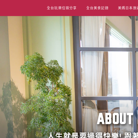
Skip
全台玩樂住宿分享
全台美食記錄
美媽日本旅
to
content
ABO
人生就是要過得快樂! 