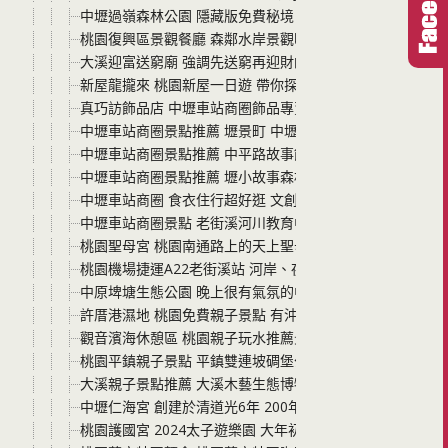
中壢過嶺森林公園 隱藏版免費秘境！有四季花海、落羽松
桃園復興區景觀餐廳 森鄰水岸景觀咖啡館 真的不僅僅是復
大溪迎富送窮廟 強調先送窮再迎財的大溪景點 還有免費停車
新屋龍攏來 桃園新屋一日遊 帶你探索新屋秘境 與蜜蜂親密
真巧訪飾品店 中壢車站商圈飾品專賣店 耳洞鼻環肚臍環飾
中壢車站商圈景點推薦 壢景町 中壢城市故事群之一 中壢
中壢車站商圈景點推薦 中平路故事館 下車後能徒步抵達的
中壢車站商圈景點推薦 壢小故事森林 處處充滿了日式氛圍
中壢車站商圈 食衣住行超好逛 文創刀具、流行鞋店、眼鏡
中壢車站商圈景點 老街溪河川教育中心 美麗的老街溪畔美
桃園聖母宮 桃園南通路上的天上聖母媽祖廟 廟前有整排壯
桃園機場捷運A22老街溪站 河岸、夜市、車站商圈沿線景
中原埤塘生態公園 晚上很有氣氛的中壢免費景點 適合情侶
許厝港濕地 桃園免費親子景點 有沖洗處有廁所 大片濕地生
觀音濱海休憩區 桃園親子玩水推薦景點 免費停車 來玩沙 
桃園平鎮親子景點 平鎮雙連坡碉堡公園 有戰車、碉堡、崗
大溪親子景點推薦 大溪木藝生態博物館壹號館 免費參觀大
中壢仁海宮 創建於清道光6年 200年歷史的廟宇 大家的中
桃園護國宮 2024太子遊樂園 大年初一正式啟動 近20