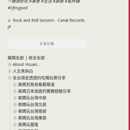
一樣很好吃
#美食
#生活
#廚房
#氣炸鍋
#lifeisgood
♬ Rock and Roll Session - Canal Records
JP
文章分類
展開全部
|
收合全部
About Hsuan...
人生黑與白
全台灣走透透的吃喝玩樂分享
美媽到馬祖看藍眼淚
美媽日本旅遊的實務經驗分享
美媽玩台灣中部
美媽玩台灣北部
美媽玩台灣南部
美媽玩台灣東部
美媽玩基隆