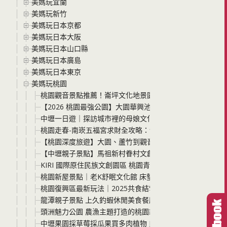
美媽玩宜蘭
美媽玩新竹
美媽玩日本京都
美媽玩日本大阪
美媽玩日本山口縣
美媽玩日本廣島
美媽玩日本東京
美媽玩桃園
桃園觀音景點推薦！崙坪文化地景園區免門票、超寬敞的翠
【2026 桃園最強公園】大園華興池生態埤塘公園：大人也
中壢一日遊｜探訪城市裡的母娘文化「中壢慈惠堂」，慢步
桃園走春-南崁五福宮求財全攻略：領開光錢母、摸天爐、
【桃園深度旅遊】大園、蘆竹到觀音：隱藏版美食與療癒手作
【中壢親子景點】馬祖新村眷村文創園區：免門票！畫畫、
KIRI 國際原住民族文創園區 桃園青埔新景點 一起來探索
桃園新屋景點｜老K舒眠文化館 床墊觀光工廠、好睡體驗、
桃園復興區最新玩法｜2025共食結雪霧鬧× Takasan舊
龍潭親子景點 上久釣蝦休閒美食餐廳 龍潭首創自動旋轉烤
頭洲魅力公園 農漁主題打造的桃園新屋親子景點 免曬太陽
中壢果園採草莓採瓜果買多肉植物 J&W多肉過嶺草莓瓜果農