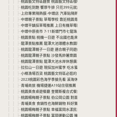
桃園藝文特區麵食 桃園藝文特區咖啡廳 潮月沙茶匠私房麵
桃園吃到飽 饗厚牛排 只花399元就能海鮮、披薩、中西
上欣專業隔熱膜-中壢店 汽車貼隔熱紙交給上欣 高CP汽車
中壢親子景點 草莓學校 靠近桃園青埔適合喜歡玩手作的親
中壢平鎮採草莓推薦 上日有機草莓園 老闆人很好 有機草
中壢中原夜市 7-11新壢門市七龍珠主題店 七龍珠迷不能錯
桃園景點 桃機一日遊 不出國也能來桃機玩 桃機觀景台看飛
龍潭景點推薦 龍潭大池環體水教園區 龍潭大池自行車道 
桃園龍潭親子一日遊 適合親子同遊的美食景點分享 還有龍
桃園龍潭親子景點 沙發馬鈴薯樂園 好停車 環境舒適冷氣涼
桃園龍潭景點 龍潭大池水岸休憩廣場 龍咖啡 龍潭大池 觀光大
拉拉山一日遊 現採加州蜜李 吃水蜜桃乾 巴陵古道生態園區
小樽漁場百貨 桃園藝文特區必逛的日本吃喝玩樂專賣店 日
2023桃園彩色海芋季搶先看 溪海休閒農業區 免費賞花路
青埔商旅 機場捷運A19站住宿推薦 位於桃園青埔媲美飯店
桃園美食桌遊餐廳 奎爾斯複合式餐飲x彩虹桌遊 想放鬆一
桃園楊梅親子景點 伯公岡公園 對面就是埤塘公園 一次可
青埔美食 食鍋性也海鮮鍋物 料好實在又美味的居家火鍋餐
桃園楊梅親子景點 幸福富岡水漾民生陂/民生池埤塘 來到
桃園楊梅親子景點 富岡運動公園 擁有共融式遊戲區與沙坑