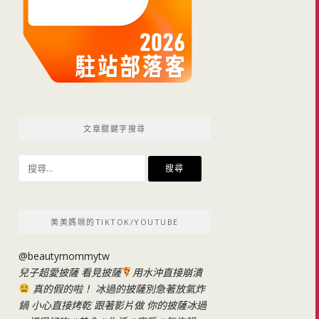
文章關鍵字搜尋
搜
尋
關
鍵
美美媽咪的TIKTOK/YOUTUBE
字:
@beautymommytw
兒子超愛披薩 看見披薩
用水沖直接崩潰
真的假的啦！ 冰過的披薩別急著放氣炸
鍋 小心直接烤乾 跟著影片做 你的披薩冰過