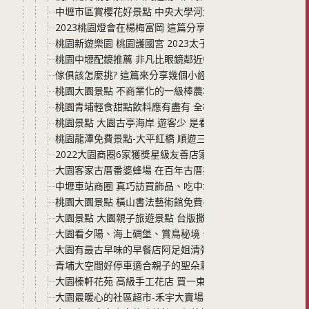
中壢市區賞櫻花好景點 中央大學河津櫻 就在中大湖畔 花期
2023桃園燈會在楊梅富岡 這篇分享燈會的路線以及必看燈
桃園新遊樂園 桃園護國宮 2023太子遊樂園 大年初一到初五
桃園中壢配鏡推薦 非凡比眼鏡鄰近中原大學 專業驗光而且多
傢俱該怎麼挑? 這篇來分享幾個小經驗! 桃園蘆竹千坪一站
桃園大園景點 不商業化的一級棒農場 小朋友來農場挖地瓜
桃園青埔輕食甜點飲料應有盡有 全桃園最有特色的百貨公司
桃園景點 大園古亭海岸 遊客少 是看海上碉堡、看日落，
桃園龍潭免費景點-大平紅橋 順遊三坑自然生態公園、三坑
2022大園商圈6家獲獎星級友善店家名單整理-桃園市星級
大園客家古厝番婆蜂場 在百年古厝採蜂蜜吃蜂巢pizza
中壢車站商圈 真巧訪買飾品、吃中壢有名的冰品天下奇冰
桃園大園景點 橫山書法藝術館免費參觀大園尖山遺址(大園
大園景點 大園親子旅遊景點 台版撒哈拉沙漠:草漯沙丘、
大園看夕陽、海上碉堡、賞鳥秘境、 求子靈驗的廟宇 原始風
大園有最古早味的早餐店阿足姐清粥小菜以及讓你搖身一變成韓
青埔大空間好停車適合親子的聖朵莉烘焙複合式餐廳以及大
大園榛軒花苑 高級手工花店 買一束花可以放2年以上 畢業
大園最暖心的社區超市-禾宇大賣場以及購買寢具與結婚必