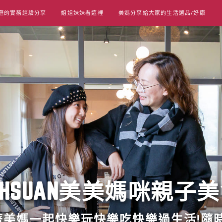
遊的實務經驗分享
姐姐妹妹看這裡
美媽分享給大家的生活選品/好康
UT HSUAN美美媽咪親子
跟著美媽一起快樂玩快樂吃快樂過生活!隨