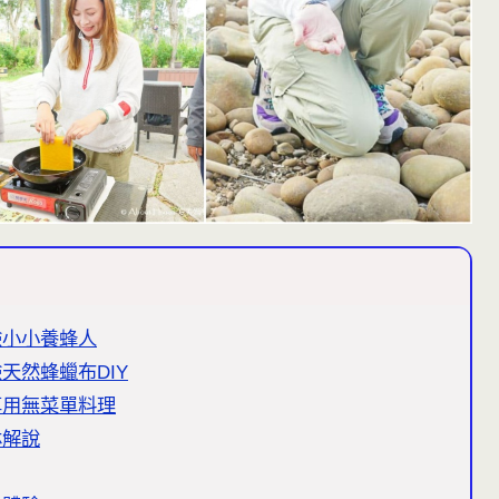
驗小小養蜂人
天然蜂蠟布DIY
享用無菜單料理
林解說