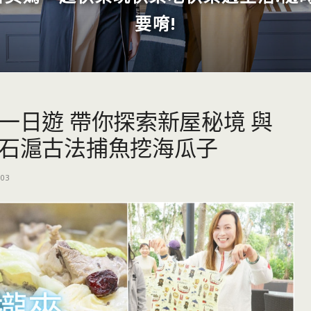
要唷!
一日遊 帶你探索新屋秘境 與
屋石滬古法捕魚挖海瓜子
-03