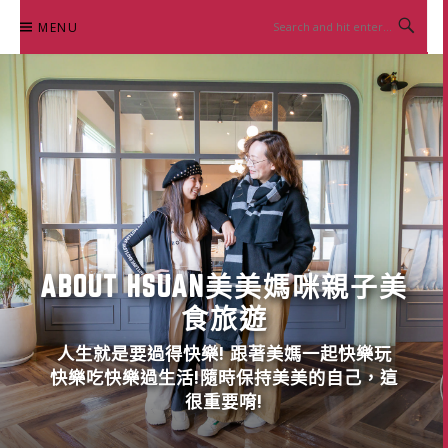
Skip
MENU
to
content
ABOUT HSUAN美美媽咪親子美
食旅遊
人生就是要過得快樂! 跟著美媽一起快樂玩
快樂吃快樂過生活!隨時保持美美的自己，這
很重要唷!