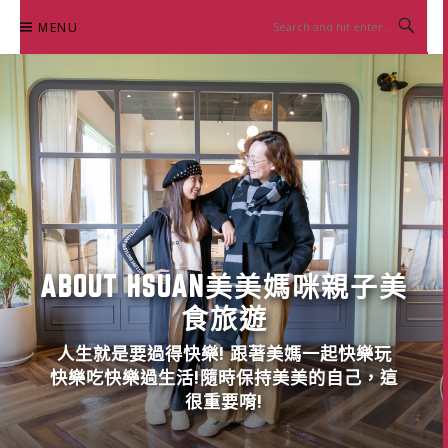
Skip
MENU
to
content
ABOUT HSUAN美美媽咪親子美
食旅遊
人生就是要過得快樂! 跟著美媽一起快樂玩
快樂吃快樂過生活!隨時保持美美的自己，這
很重要唷!